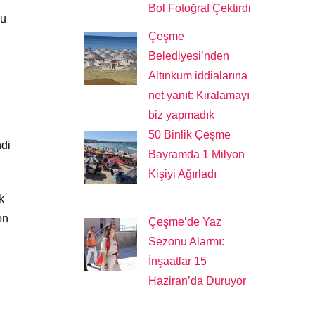
Bol Fotoğraf Çektirdi
nu
Çeşme
Belediyesi’nden
Altınkum iddialarına
net yanıt: Kiralamayı
biz yapmadık
ı
50 Binlik Çeşme
ndi
Bayramda 1 Milyon
Kişiyi Ağırladı
k
on
Çeşme’de Yaz
Sezonu Alarmı:
İnşaatlar 15
Haziran’da Duruyor