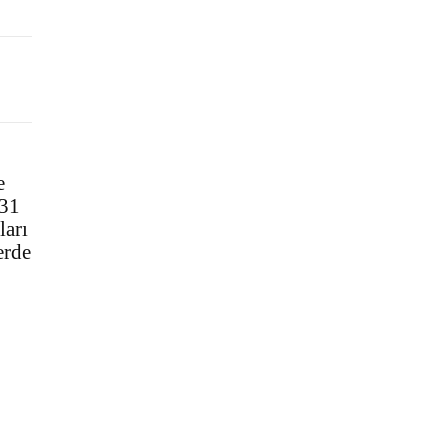
e
 31
ları
erde