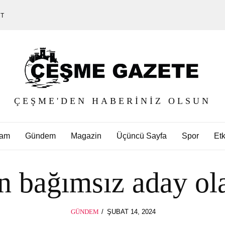
ET
ÇEŞME'DEN HABERINIZ OLSUN
am
Gündem
Magazin
Üçüncü Sayfa
Spor
Etk
 bağımsız aday ola
POSTED
GÜNDEM
ŞUBAT 14, 2024
ON