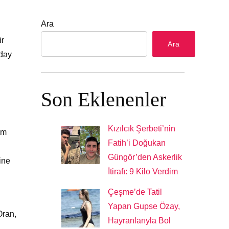
Ara
ir
Ara
aday
Son Eklenenler
Kızılcık Şerbeti’nin
em
Fatih’i Doğukan
Güngör’den Askerlik
ine
İtirafı: 9 Kilo Verdim
Çeşme’de Tatil
Yapan Gupse Özay,
Oran,
Hayranlarıyla Bol