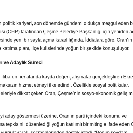
politik kariyeri, son dönemde gündemi oldukça meşgul eden b
tisi (CHP) tarafından Çeşme Belediye Başkanlığı için yeniden 
inde yeni bir sayfa açma kararlılığında. İddialara göre, Oran’ın
 katılma planı, ilçe kulislerinde yoğun bir şekilde konuşuluyor.
ı ve Adaylık Süreci
n itibaren her alanda kayda değer çalışmalar gerçekleştiren Ekr
sızın hizmet etmeyi ilke edindi. Özellikle sosyal politikalar,
rojeleriyle dikkat çeken Oran, Çeşme’nin sosyo-ekonomik gelişim
yi aday göstermesi üzerine, Oran’ın parti içindeki konumu ve
a tepkisini, düzenlediği yoğun katılımlı bir mitingle ifade eden 
nı vurgulayarak, seçmenlerinden destek istedi. “Benim sevdam