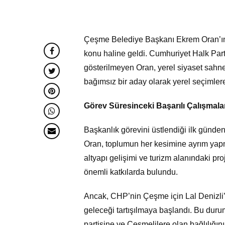
Çeşme Belediye Başkanı Ekrem Oran’ın 
konu haline geldi. Cumhuriyet Halk Par
gösterilmeyen Oran, yerel siyaset sahnes
bağımsız bir aday olarak yerel seçimlere
Görev Süresinceki Başarılı Çalışmalar
Başkanlık görevini üstlendiği ilk günde
Oran, toplumun her kesimine ayrım yapmak
altyapı gelişimi ve turizm alanındaki p
önemli katkılarda bulundu.
Ancak, CHP’nin Çeşme için Lal Denizli’
geleceği tartışılmaya başlandı. Bu durum
partisine ve Çeşmelilere olan bağlılığı