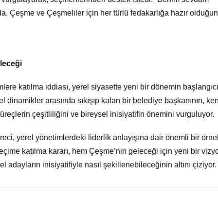
, Çeşme ve Çeşmeliler için her türlü fedakarlığa hazır olduğu
leceği
ere katılma iddiası, yerel siyasette yeni bir dönemin başlangıc
erel dinamikler arasında sıkışıp kalan bir belediye başkanının, ke
eçlerin çeşitliliğini ve bireysel inisiyatifin önemini vurguluyor.
i, yerel yönetimlerdeki liderlik anlayışına dair önemli bir örne
seçime katılma kararı, hem Çeşme’nin geleceği için yeni bir vizy
adayların inisiyatifiyle nasıl şekillenebileceğinin altını çiziyor.