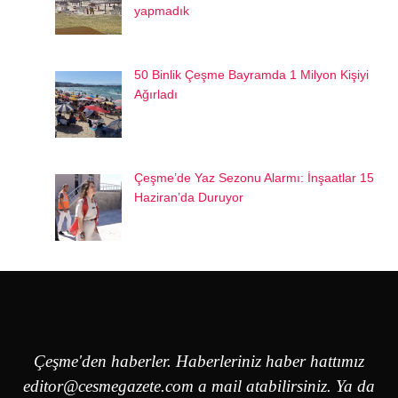
yapmadık
50 Binlik Çeşme Bayramda 1 Milyon Kişiyi
Ağırladı
Çeşme’de Yaz Sezonu Alarmı: İnşaatlar 15
Haziran’da Duruyor
Çeşme'den haberler. Haberleriniz haber hattımız
editor@cesmegazete.com
a mail atabilirsiniz. Ya da