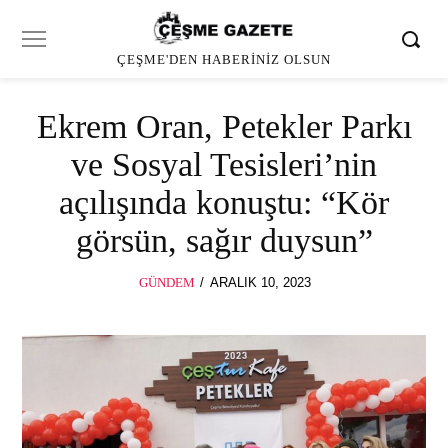
ÇEŞME'DEN HABERINIZ OLSUN
Ekrem Oran, Petekler Parkı
ve Sosyal Tesisleri’nin
açılışında konuştu: “Kör
görsün, sağır duysun”
POSTED
GÜNDEM
ARALIK 10, 2023
ON