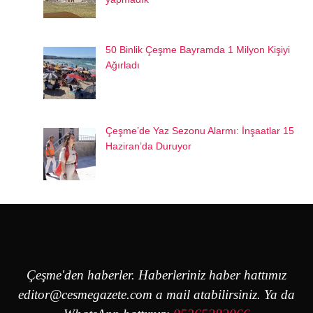
50 Binlik Çeşme Bayramda 1 Milyon Kişiyi
Ağırladı
Çeşme’de Yaz Sezonu Alarmı: İnşaatlar 15
Haziran’da Duruyor
Çeşme'den haberler. Haberleriniz haber hattımız
editor@cesmegazete.com
a mail atabilirsiniz. Ya da