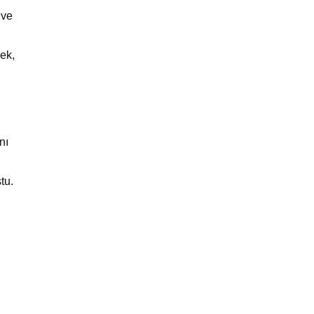
 ve
sek,
nı
tu.