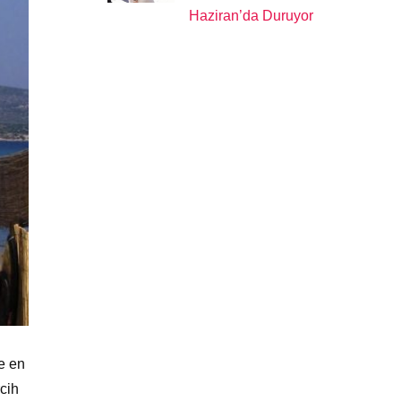
Haziran’da Duruyor
ve en
rcih