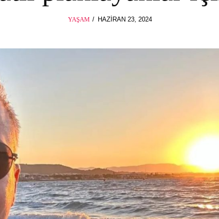
POSTED
YAŞAM
HAZIRAN 23, 2024
HAZIRAN
ON
23,
2024