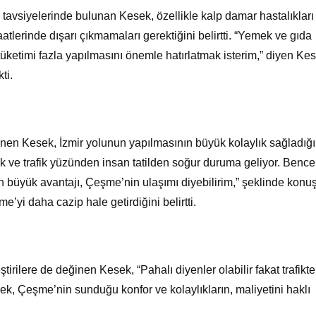
e tavsiyelerinde bulunan Kesek, özellikle kalp damar hastalıkları
atlerinde dışarı çıkmamaları gerektiğini belirtti. “Yemek ve gıda
 tüketimi fazla yapılmasını önemle hatırlatmak isterim,” diyen Ke
ti.
nen Kesek, İzmir yolunun yapılmasının büyük kolaylık sağladığı
ık ve trafik yüzünden insan tatilden soğur duruma geliyor. Bence
n büyük avantajı, Çeşme’nin ulaşımı diyebilirim,” şeklinde konuş
me’yi daha cazip hale getirdiğini belirtti.
rilere de değinen Kesek, “Pahalı diyenler olabilir fakat trafikte
ek, Çeşme’nin sunduğu konfor ve kolaylıkların, maliyetini haklı