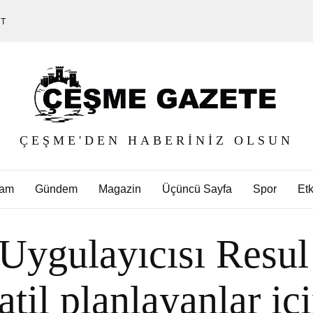
ET
ÇEŞME'DEN HABERINIZ OLSUN
am
Gündem
Magazin
Üçüncü Sayfa
Spor
Etk
 Uygulayıcısı Resu
til planlayanlar içi