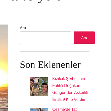
Ara
Ara
Son Eklenenler
Kızılcık Şerbeti’nin
Fatih’i Doğukan
Güngör’den Askerlik
İtirafı: 9 Kilo Verdim
Çeşme’de Tatil