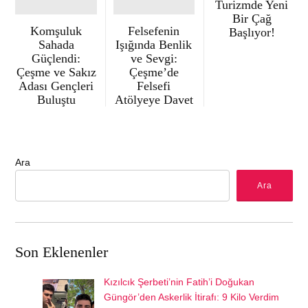
Turizmde Yeni
Bir Çağ
Komşuluk
Felsefenin
Başlıyor!
Sahada
Işığında Benlik
Güçlendi:
ve Sevgi:
Çeşme ve Sakız
Çeşme’de
Adası Gençleri
Felsefi
Buluştu
Atölyeye Davet
Ara
Ara
Son Eklenenler
Kızılcık Şerbeti’nin Fatih’i Doğukan
Güngör’den Askerlik İtirafı: 9 Kilo Verdim