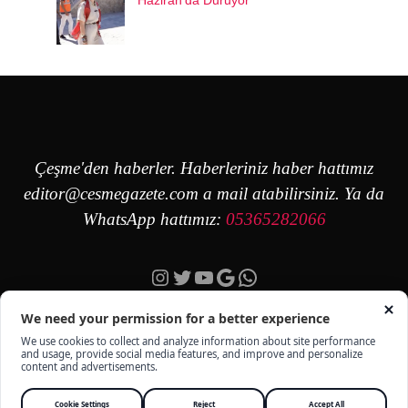
Haziran’da Duruyor
Çeşme'den haberler. Haberleriniz haber hattımız
editor@cesmegazete.com
a mail atabilirsiniz. Ya da
WhatsApp hattımız:
05365282066
Instagram
Twitter
YouTube
Google
https://wa.me/90
ÇEŞME GAZETE - TÜM HAKKI SAKLIDIR -
KÜNYE