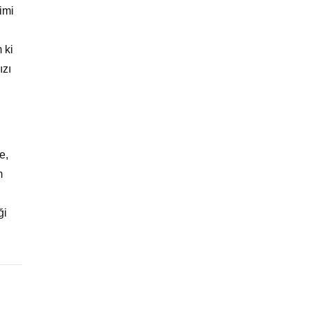
imi
 ki
ızı
e,
m
ği