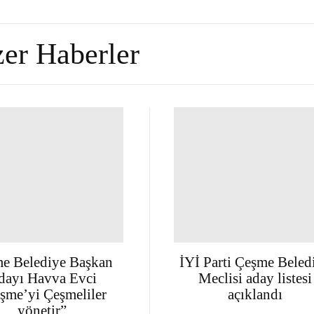
er Haberler
e Belediye Başkan
İYİ Parti Çeşme Beled
dayı Havva Evci
Meclisi aday listesi
şme’yi Çeşmeliler
açıklandı
yönetir”