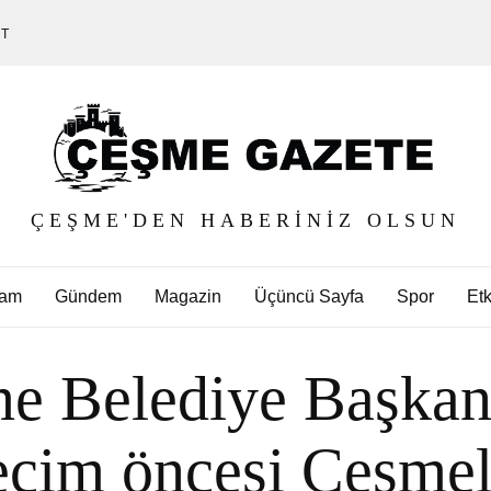
ET
ÇEŞME'DEN HABERINIZ OLSUN
am
Gündem
Magazin
Üçüncü Sayfa
Spor
Etk
şme Belediye Başka
eçim öncesi Çeşmel