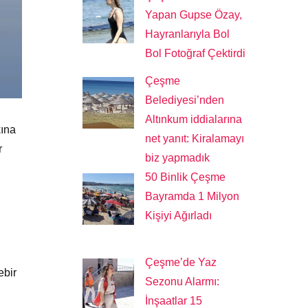
Yapan Gupse Özay,
Hayranlarıyla Bol
Bol Fotoğraf Çektirdi
Çeşme
Belediyesi’nden
Altınkum iddialarına
kına
net yanıt: Kiralamayı
r
biz yapmadık
50 Binlik Çeşme
Bayramda 1 Milyon
Kişiyi Ağırladı
Çeşme’de Yaz
ebir
Sezonu Alarmı:
İnşaatlar 15