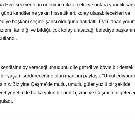
a Evci seçmenlerin önemine dikkat çekti ve onlara yönelik sam
günü kendilerine yakın hissettikleri, kolay ulaşabilecekleri ve
lediye başkanı seçme şansı olduğunu hatırlattı. Evci, “İnanıyorum
izlerin tanıdığı ve bildiği, çok kolay ulaşacağı belediye başkanın
ullandı.
kendisine oy vereceği umudunu dile getirdi ve böyle bir destekl
 bir yaşam sürdüreceğine olan inancını paylaştı. “Umut ediyoru
ksiniz. Biz yine Çeşme’de mutlu, umutlu güler yüzlü bir şekilde
el yönetimde halka yakın bir profil çizme ve Çeşme’nin gelece
guladı.