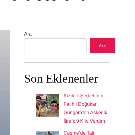
Ara
Ara
Son Eklenenler
Kızılcık Şerbeti’nin
Fatih’i Doğukan
Güngör’den Askerlik
İtirafı: 9 Kilo Verdim
Çeşme’de Tatil