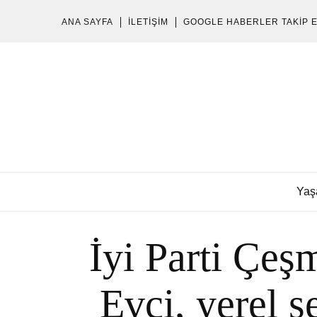
ANA SAYFA
İLETIŞIM
GOOGLE HABERLER TAKIP 
Yaş
İyi Parti Çe
Evci, yerel s