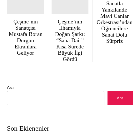
Sanatla
Yankılandı:
Mavi Canlar
Çeşme’nin
Çeşme’nin
Orkestrası’ndan
Sanatçısı
İlhamıyla
Öğrencilere
Mustafa Boran
Doğan Şarkı:
Sanat Dolu
Durgun
“Sana Dair”
Sürpriz
Ekranlara
Kısa Sürede
Geliyor
Büyük İlgi
Gördü
Ara
Ara
Son Eklenenler