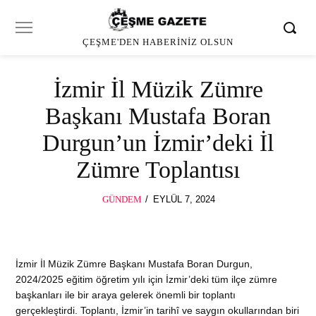
ÇEŞME'DEN HABERINIZ OLSUN
İzmir İl Müzik Zümre
Başkanı Mustafa Boran
Durgun’un İzmir’deki İl
Zümre Toplantısı
POSTED
GÜNDEM
EYLÜL 7, 2024
EYLÜL
ON
7,
2024
İzmir İl Müzik Zümre Başkanı Mustafa Boran Durgun,
2024/2025 eğitim öğretim yılı için İzmir’deki tüm ilçe zümre
başkanları ile bir araya gelerek önemli bir toplantı
gerçekleştirdi. Toplantı, İzmir’in tarihî ve saygın okullarından biri