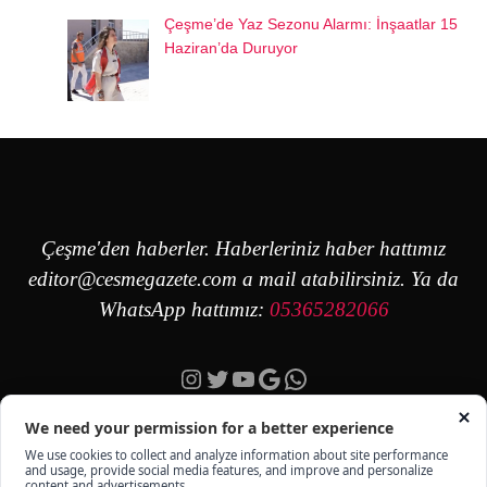
Çeşme’de Yaz Sezonu Alarmı: İnşaatlar 15
Haziran’da Duruyor
Çeşme'den haberler. Haberleriniz haber hattımız
editor@cesmegazete.com
a mail atabilirsiniz. Ya da
WhatsApp hattımız:
05365282066
Instagram
Twitter
YouTube
Google
https://wa.me/90