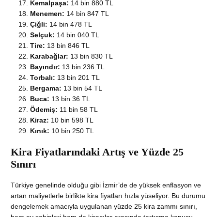
Kemalpaşa:
14 bin 880 TL
Menemen:
14 bin 847 TL
Çiğli:
14 bin 478 TL
Selçuk:
14 bin 040 TL
Tire:
13 bin 846 TL
Karabağlar:
13 bin 830 TL
Bayındır:
13 bin 236 TL
Torbalı:
13 bin 201 TL
Bergama:
13 bin 54 TL
Buca:
13 bin 36 TL
Ödemiş:
11 bin 58 TL
Kiraz:
10 bin 598 TL
Kınık:
10 bin 250 TL
Kira Fiyatlarındaki Artış ve Yüzde 25
Sınırı
Türkiye genelinde olduğu gibi İzmir’de de yüksek enflasyon ve
artan maliyetlerle birlikte kira fiyatları hızla yüseliyor. Bu durumu
dengelemek amacıyla uygulanan yüzde 25 kira zammı sınırı,
hem ev sahipleri hem de kiracılar arasında tartışma konusu