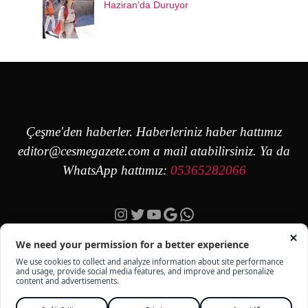
Haziran’da Duruyor
Çeşme'den haberler. Haberleriniz haber hattımız
editor@cesmegazete.com
a mail atabilirsiniz. Ya da
WhatsApp hattımız:
05365282066
Instagram
Twitter
YouTube
Google
https://wa.me/90