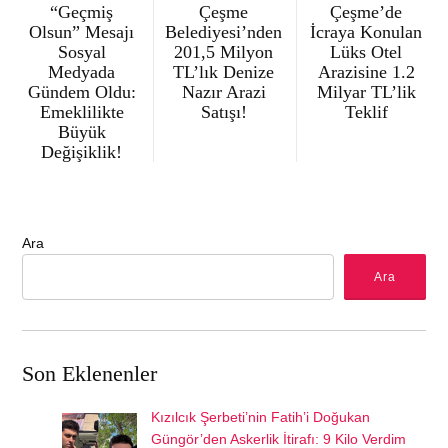
“Geçmiş
Çeşme
Çeşme’de
Olsun” Mesajı
Belediyesi’nden
İcraya Konulan
Sosyal
201,5 Milyon
Lüks Otel
Medyada
TL’lık Denize
Arazisine 1.2
Gündem Oldu:
Nazır Arazi
Milyar TL’lik
Emeklilikte
Satışı!
Teklif
Büyük
Değişiklik!
Ara
Ara
Son Eklenenler
Kızılcık Şerbeti’nin Fatih’i Doğukan
Güngör’den Askerlik İtirafı: 9 Kilo Verdim