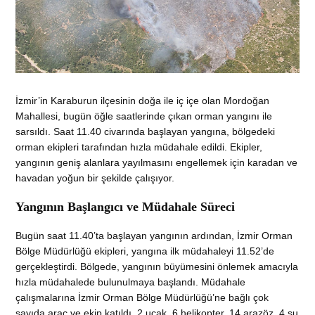
İzmir’in Karaburun ilçesinin doğa ile iç içe olan Mordoğan
Mahallesi, bugün öğle saatlerinde çıkan orman yangını ile
sarsıldı. Saat 11.40 civarında başlayan yangına, bölgedeki
orman ekipleri tarafından hızla müdahale edildi. Ekipler,
yangının geniş alanlara yayılmasını engellemek için karadan ve
havadan yoğun bir şekilde çalışıyor.
Yangının Başlangıcı ve Müdahale Süreci
Bugün saat 11.40’ta başlayan yangının ardından, İzmir Orman
Bölge Müdürlüğü ekipleri, yangına ilk müdahaleyi 11.52’de
gerçekleştirdi. Bölgede, yangının büyümesini önlemek amacıyla
hızla müdahalede bulunulmaya başlandı. Müdahale
çalışmalarına İzmir Orman Bölge Müdürlüğü’ne bağlı çok
sayıda araç ve ekip katıldı. 2 uçak, 6 helikopter, 14 arazöz, 4 su