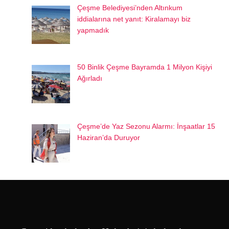
Çeşme Belediyesi’nden Altınkum
iddialarına net yanıt: Kiralamayı biz
yapmadık
50 Binlik Çeşme Bayramda 1 Milyon Kişiyi
Ağırladı
Çeşme’de Yaz Sezonu Alarmı: İnşaatlar 15
Haziran’da Duruyor