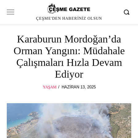
ÇEŞME'DEN HABERINIZ OLSUN
Karaburun Mordoğan’da
Orman Yangını: Müdahale
Çalışmaları Hızla Devam
Ediyor
POSTED
YAŞAM
HAZIRAN 13, 2025
HAZIRAN
ON
13,
2025