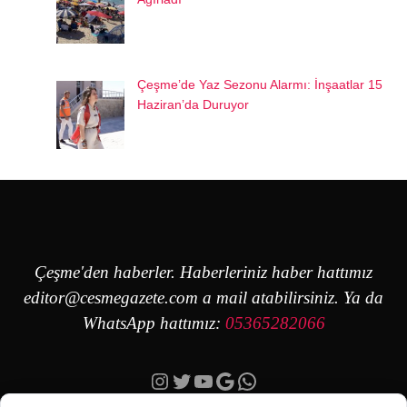
Çeşme’de Yaz Sezonu Alarmı: İnşaatlar 15
Haziran’da Duruyor
Çeşme'den haberler. Haberleriniz haber hattımız
editor@cesmegazete.com
a mail atabilirsiniz. Ya da
WhatsApp hattımız:
05365282066
Instagram
Twitter
YouTube
Google
https://wa.me/90