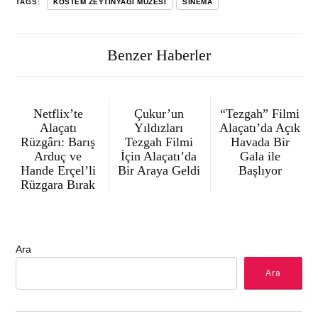
TAGS:
KÖSTEM ZEYTINYAĞI MÜZESI
SINEMA
Benzer Haberler
Netflix’te
Çukur’un
“Tezgah” Filmi
Alaçatı
Yıldızları
Alaçatı’da Açık
Rüzgârı: Barış
Tezgah Filmi
Havada Bir
Arduç ve
İçin Alaçatı’da
Gala ile
Hande Erçel’li
Bir Araya Geldi
Başlıyor
Rüzgara Bırak
Ara
Ara