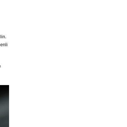
lin.
enli
e