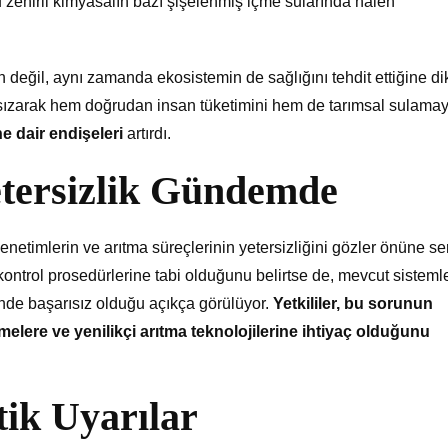
bu zehirli kimyasalın bazı şişelenmiş içme sularında halen
değil, aynı zamanda ekosistemin de sağlığını tehdit ettiğine di
a sızarak hem doğrudan insan tüketimini hem de tarımsal sulamay
e dair endişeleri
artırdı.
etersizlik Gündemde
etimlerin ve arıtma süreçlerinin yetersizliğini gözler önüne ser
 kontrol prosedürlerine tabi olduğunu belirtse de, mevcut sisteml
sinde başarısız olduğu açıkça görülüyor.
Yetkililer, bu sorunun
elere ve yenilikçi arıtma teknolojilerine ihtiyaç olduğunu
tik Uyarılar