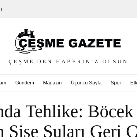
ET
ÇEŞME'DEN HABERINIZ OLSUN
am
Gündem
Magazin
Üçüncü Sayfa
Spor
Etk
da Tehlike: Böcek İ
 Şişe Suları Geri Ç