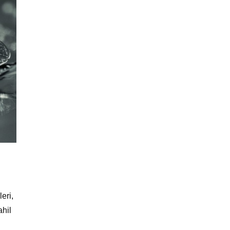
leri,
ahil