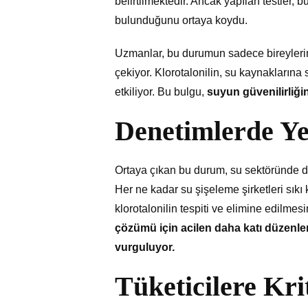
belirtilmektedir. Ancak yapılan testler, 
bulunduğunu ortaya koydu.
Uzmanlar, bu durumun sadece bireylerin 
çekiyor. Klorotalonilin, su kaynakların
etkiliyor. Bu bulgu,
suyun güvenilirliğin
Denetimlerde Y
Ortaya çıkan bu durum, su sektöründe den
Her ne kadar su şişeleme şirketleri sıkı
klorotalonilin tespiti ve elimine edilme
çözümü için acilen daha katı düzenlem
vurguluyor.
Tüketicilere Kri