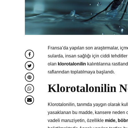
Fransa’da yapılan son araştırmalar, içm
sularda, insan sağlığı için ciddi tehditl
olan
klorotalonilin
kalıntılarına rastlan
raflarından toplatılmaya başlandı.
Klorotalonilin N
Klorotalonilin, tarımda yaygın olarak kull
yasaklanan bu madde, kansere neden olab
vadeli maruziyetin, özellikle
mide, böbr