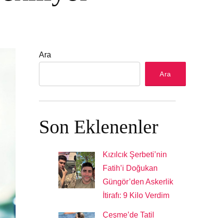
Ara
Ara
Son Eklenenler
Kızılcık Şerbeti’nin
Fatih’i Doğukan
Güngör’den Askerlik
İtirafı: 9 Kilo Verdim
Çeşme’de Tatil