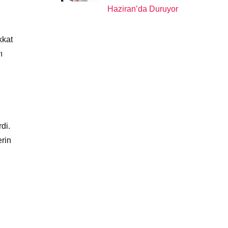
Haziran’da Duruyor
kkat
ı
di.
erin