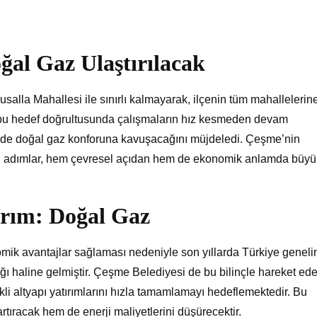
al Gaz Ulaştırılacak
alla Mahallesi ile sınırlı kalmayarak, ilçenin tüm mahallelerin
, bu hedef doğrultusunda çalışmaların hız kesmeden devam
rede doğal gaz konforuna kavuşacağını müjdeledi. Çeşme’nin
 bu adımlar, hem çevresel açıdan hem de ekonomik anlamda büyü
ırım: Doğal Gaz
mik avantajlar sağlaması nedeniyle son yıllarda Türkiye genel
ağı haline gelmiştir. Çeşme Belediyesi de bu bilinçle hareket ede
li altyapı yatırımlarını hızla tamamlamayı hedeflemektedir. Bu
artıracak hem de enerji maliyetlerini düşürecektir.