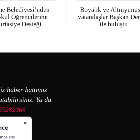
e Belediyesi’nden
Boyalık ve Altınyunus
okul Öğrencilerine
vatandaşlar Başkan Den
ırtasiye Desteği
ile buluştu
iz haber hattımız
tabilirsiniz. Ya da
65282066