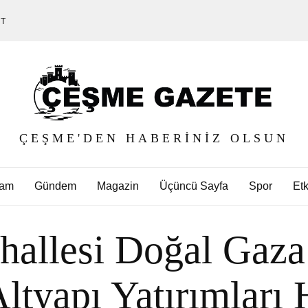
ET
ÇEŞME'DEN HABERINIZ OLSUN
am
Gündem
Magazin
Üçüncü Sayfa
Spor
Etk
hallesi Doğal Gaza
ltyapı Yatırımları 