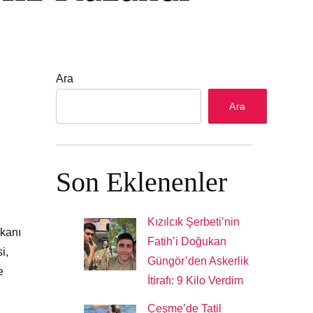
Ara
Ara
Son Eklenenler
Kızılcık Şerbeti’nin
şkanı
Fatih’i Doğukan
i,
Güngör’den Askerlik
e
İtirafı: 9 Kilo Verdim
Çeşme’de Tatil