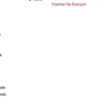
Haziran’da Duruyor
e
k
inde
rek,