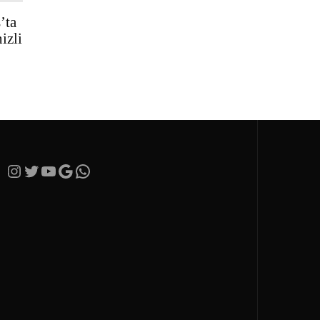
’ta
izli
Instagram
Twitter
YouTube
Google
https://wa.me/905365282066