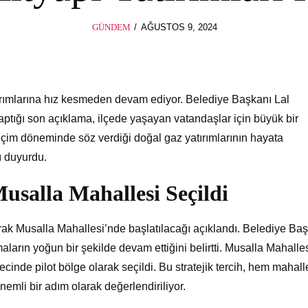
POSTED
GÜNDEM
AĞUSTOS 9, 2024
ON
tırımlarına hız kesmeden devam ediyor. Belediye Başkanı Lal
ptığı son açıklama, ilçede yaşayan vatandaşlar için büyük bir
eçim döneminde söz verdiği doğal gaz yatırımlarının hayata
nı duyurdu.
usalla Mahallesi Seçildi
rak Musalla Mahallesi’nde başlatılacağı açıklandı. Belediye Ba
maların yoğun bir şekilde devam ettiğini belirtti. Musalla Mahalles
ecinde pilot bölge olarak seçildi. Bu stratejik tercih, hem mahall
nemli bir adım olarak değerlendiriliyor.