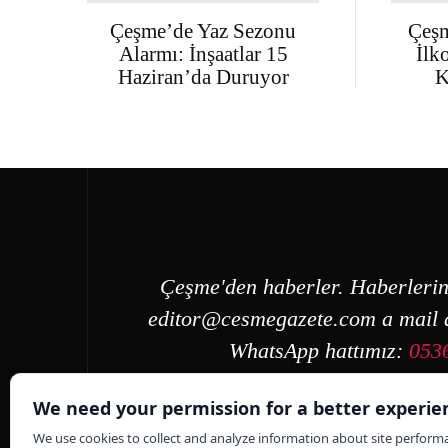
Çeşme’de Yaz Sezonu
Çeşm
Alarmı: İnşaatlar 15
İlk
Haziran’da Duruyor
K
Çeşme'den haberler. Haberlerin
editor@cesmegazete.com
a mail a
WhatsApp hattımız:
053