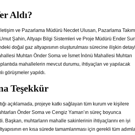
er Aldı?
 İletişim ve Pazarlama Müdürü Necdet Ulusan, Pazarlama Takım
Umut Şahin, Altyapı Bilgi Sistemleri ve Proje Müdürü Ender Sun
ndeki doğal gaz altyapısının oluşturulması sürecine ilişkin detayl
a Mahallesi Muhtarı Önder Soma ve İsmet İnönü Mahallesi Muhtarı
plantıda mahallelerin mevcut durumu, ihtiyaçları ve yapılacak
ı görüşmeler yapıldı.
na Teşekkür
tığı açıklamada, projeye katkı sağlayan tüm kurum ve kişilere
e muhtarları Önder Soma ve Cengiz Yaman’ın süreç boyunca
zdi. Başkan, muhtarların mahalle sakinlerinin ihtiyaçlarını en iyi
 altyapısının en kısa sürede tamamlanması için gerekli tüm adımla