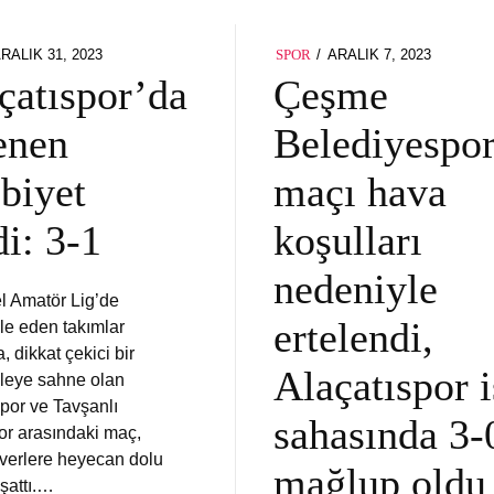
OSTED
POSTED
RALIK 31, 2023
ARALIK 7, 2023
SPOR
N
ON
çatıspor’da
Çeşme
enen
Belediyespo
ibiyet
maçı hava
di: 3-1
koşulları
nedeniyle
l Amatör Lig’de
ertelendi,
e eden takımlar
, dikkat çekici bir
Alaçatıspor i
leye sahne olan
spor ve Tavşanlı
sahasında 3-
por arasındaki maç,
everlere heyecan dolu
mağlup oldu
şattı.…