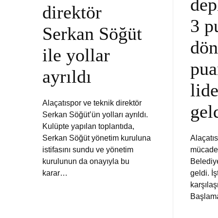
dep
direktör
3 p
Serkan Söğüt
dön
ile yollar
pua
ayrıldı
lide
Alaçatıspor ve teknik direktör
gel
Serkan Söğüt’ün yolları ayrıldı.
Kulüpte yapılan toplantıda,
Serkan Söğüt yönetim kuruluna
Alaçatıs
istifasını sundu ve yönetim
mücade
kurulunun da onayıyla bu
Belediye
karar…
geldi. İ
karşıla
Başlama