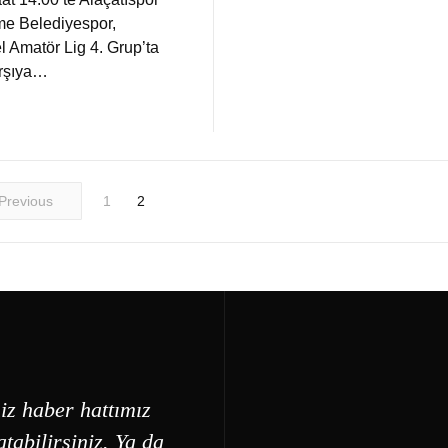
me Belediyespor,
l Amatör Lig 4. Grup’ta
arşıya…
Previous
1
2
iz haber hattımız
tabilirsiniz. Ya da