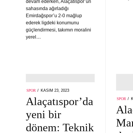
devam ederken, Alaçatıspor’un
sahasında ağırladığı
Emirdağspor’u 2-0 mağlup
ederek ligdeki konumunu
güçlendirmesi, takımın moralini
yerel…
POSTED
KASIM 23, 2023
KASIM
SPOR
ON
23,
Alaçatıspor’da
P
SPOR
2023
O
Ala
yeni bir
Man
dönem: Teknik