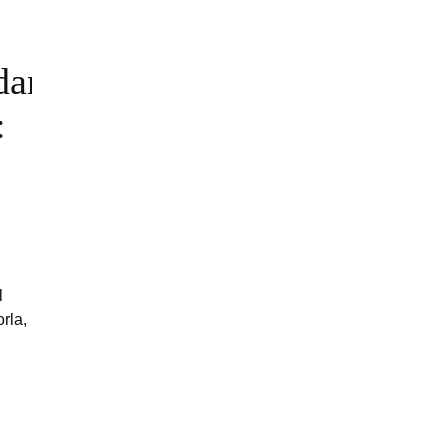
dan
:
i
l
rla,