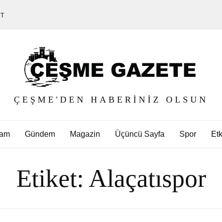
ET
ÇEŞME'DEN HABERINIZ OLSUN
am
Gündem
Magazin
Üçüncü Sayfa
Spor
Etk
Etiket:
Alaçatıspor