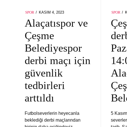
POSTED
P
KASIM 4, 2023
SPOR
SPOR
ON
O
Alaçatıspor ve
Çe
Çeşme
der
Belediyespor
Paz
derbi maçı için
14:
güvenlik
Ala
tedbirleri
Çe
arttıldı
Bel
Futbolseverlerin heyecanla
5 Kasım
beklediği derbi maçlarından
severler
birinin daha eşiğindeyiz.
tarih. S