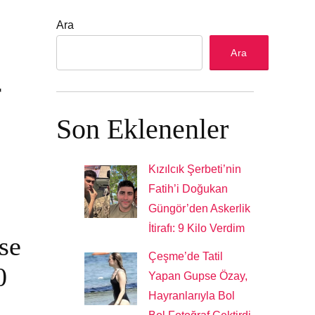
Ara
Ara
r
Son Eklenenler
Kızılcık Şerbeti’nin
Fatih’i Doğukan
Güngör’den Askerlik
İtirafı: 9 Kilo Verdim
se
Çeşme’de Tatil
0
Yapan Gupse Özay,
Hayranlarıyla Bol