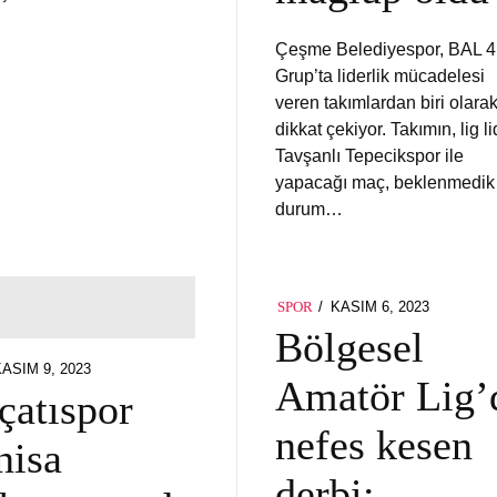
Çeşme Belediyespor, BAL 4
Grup’ta liderlik mücadelesi
veren takımlardan biri olara
dikkat çekiyor. Takımın, lig li
Tavşanlı Tepecikspor ile
yapacağı maç, beklenmedik 
durum…
POSTED
KASIM 6, 2023
SPOR
ON
Bölgesel
OSTED
KASIM 9, 2023
Amatör Lig’
N
çatıspor
nefes kesen
isa
derbi: