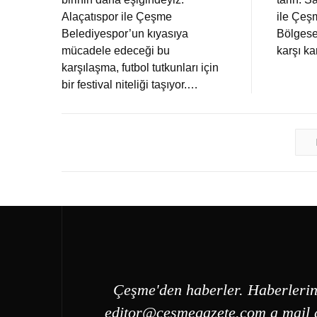
Alaçatıspor ile Çeşme
ile Çeş
Belediyespor’un kıyasıya
Bölgese
mücadele edeceği bu
karşı k
karşılaşma, futbol tutkunları için
bir festival niteliği taşıyor.…
Çeşme'den haberler. Haberlerin
editor@cesmegazete.com
a mail a