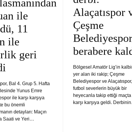
lasmanından
Alaçatıspor 
uan ile
Çeşme
dü, 11
Belediyespo
n ile
berabere kal
rlik geri
di
Bölgesel Amatör Lig’in kalb
yer alan iki rakip; Çeşme
Belediyespor ve Alaçatıspor
por, Bal 4. Grup 5. Hafta
futbol severlerin büyük bir
lesinde Yunus Emre
heyecanla takip ettiği maçta
spor ile karşı karşıya
karşı karşıya geldi. Derbini
şte bu önemli
şmanın detayları: Maçın
 Saati ve Yeri…