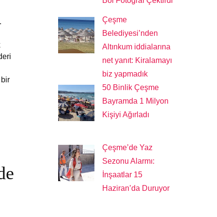
Bol Fotoğraf Çektirdi
Çeşme
.
Belediyesi’nden
k
Altınkum iddialarına
deri
net yanıt: Kiralamayı
biz yapmadık
bir
50 Binlik Çeşme
Bayramda 1 Milyon
Kişiyi Ağırladı
Çeşme’de Yaz
Sezonu Alarmı:
de
İnşaatlar 15
Haziran’da Duruyor