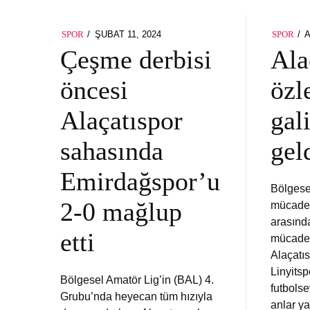
POSTED
P
ŞUBAT 11, 2024
A
SPOR
SPOR
ON
O
Çeşme derbisi
Ala
öncesi
özl
Alaçatıspor
gal
sahasında
gel
Emirdağspor’u
Bölgese
2-0 mağlup
mücadel
arasında
etti
mücade
Alaçatı
Linyits
Bölgesel Amatör Lig’in (BAL) 4.
futbols
Grubu’nda heyecan tüm hızıyla
anlar ya