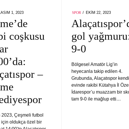
OSTED
POSTED
KASIM 1, 2023
EKIM 22, 2023
SPOR
N
ON
şme’de
Alaçatıspor’
bi coşkusu
gol yağmuru
ar
9-0
00’da:
Bölgesel Amatör Lig’in
çatıspor –
heyecanla takip edilen 4.
Grubunda, Alaçatıspor kend
şme
evinde rakibi Kütahya İl Öze
İdarespor’u muazzam bir sko
ediyespor
tam 9-0 ile mağlup etti…
 2023, Çeşmeli futbol
 için oldukça özel bir
aat 14:00’te Alaçatıspor