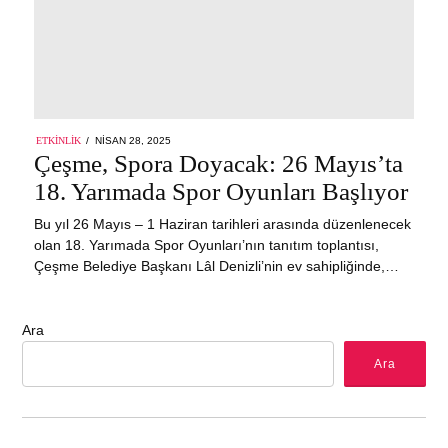
POSTED
ETKINLIK
NISAN 28, 2025
NISAN
ON
Çeşme, Spora Doyacak: 26 Mayıs’ta
28,
2025
18. Yarımada Spor Oyunları Başlıyor
Bu yıl 26 Mayıs – 1 Haziran tarihleri arasında düzenlenecek
olan 18. Yarımada Spor Oyunları’nın tanıtım toplantısı,
Çeşme Belediye Başkanı Lâl Denizli’nin ev sahipliğinde,…
Ara
Ara