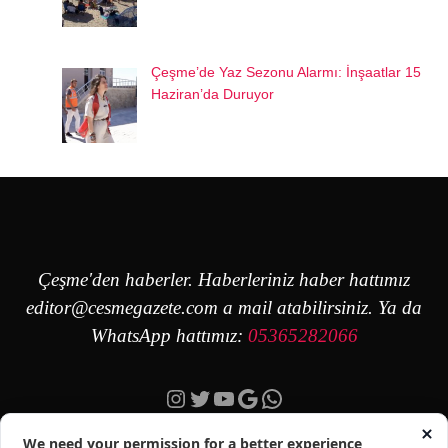
Çeşme’de Yaz Sezonu Alarmı: İnşaatlar 15
Haziran’da Duruyor
Çeşme'den haberler. Haberleriniz haber hattımız
editor@cesmegazete.com
a mail atabilirsiniz. Ya da
WhatsApp hattımız:
05365282066
Instagram
Twitter
YouTube
Google
https://wa.me/90