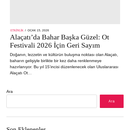
POSTED
ETKINLIK
OCAK 15, 2026
ON
Alaçatı’da Bahar Başka Güzel: Ot
Festivali 2026 İçin Geri Sayım
Doğanın, lezzetin ve kültürün buluşma noktası olan Alaçatı,
baharın gelişiyle birlikte bir kez daha renklenmeye
hazırlanıyor. Bu yıl 15’incisi düzenlenecek olan Uluslararası
Alaçatı Ot…
Ara
Ara
Son Eklenenler