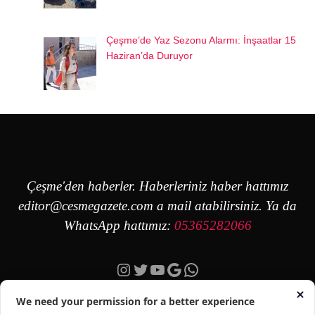
Çeşme’de Yaz Sezonu Alarmı: İnşaatlar 15
Haziran’da Duruyor
Çeşme'den haberler. Haberleriniz haber hattımız
editor@cesmegazete.com
a mail atabilirsiniz. Ya da
WhatsApp hattımız:
05365282066
Instagram
Twitter
YouTube
Google
https://wa.me/90