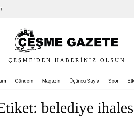
ET
ÇEŞME'DEN HABERINIZ OLSUN
am
Gündem
Magazin
Üçüncü Sayfa
Spor
Etk
Etiket:
belediye ihales