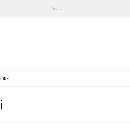
inlik
i