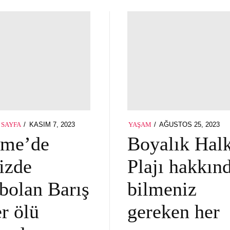
POSTED
POSTED
KASIM 7, 2023
KASIM
AĞUSTOS 25, 2023
 SAYFA
YAŞAM
ON
ON
7,
şme’de
Boyalık Hal
2023
izde
Plajı hakkın
bolan Barış
bilmeniz
r ölü
gereken her