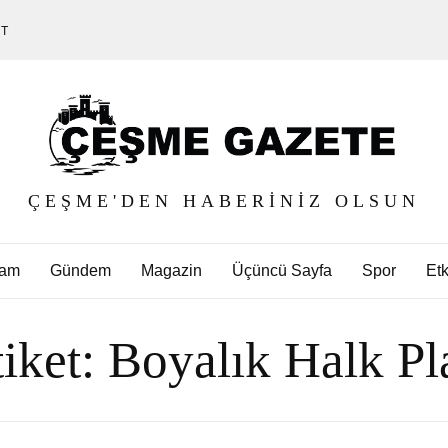
ET
ÇEŞME'DEN HABERINIZ OLSUN
am
Gündem
Magazin
Üçüncü Sayfa
Spor
Etk
tiket:
Boyalık Halk Pla