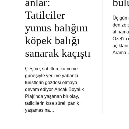
anlar:
bul
Tatilciler
Üç gün 
yunus balığını
denize 
alınama
köpek balığı
Özel’in
açıklar
sanarak kaçıştı
Arama
Çeşme, sahilleri, kumu ve
güneşiyle yerli ve yabancı
turistlerin gözdesi olmaya
devam ediyor. Ancak Boyalık
Plajı’nda yaşanan bir olay,
tatilcilerin kısa süreli panik
yaşamasına…