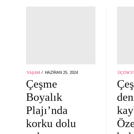
POSTED
HAZIRAN 25, 2024
HAZIRAN
YAŞAM
ÜÇÜNCÜ
ON
25,
Çeşme
Çe
2024
Boyalık
den
Plajı’nda
kay
korku dolu
Öze