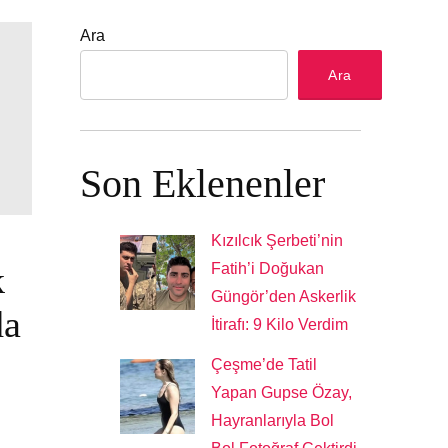
Ara
Ara
Son Eklenenler
Kızılcık Şerbeti’nin
k
Fatih’i Doğukan
Güngör’den Askerlik
da
İtirafı: 9 Kilo Verdim
Çeşme’de Tatil
Yapan Gupse Özay,
Hayranlarıyla Bol