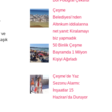
Bol Fotoğraf Çektirdi
Çeşme
Belediyesi’nden
r
Altınkum iddialarına
net yanıt: Kiralamayı
 ve
biz yapmadık
aşık
50 Binlik Çeşme
Bayramda 1 Milyon
Kişiyi Ağırladı
Çeşme’de Yaz
Sezonu Alarmı:
İnşaatlar 15
Haziran’da Duruyor