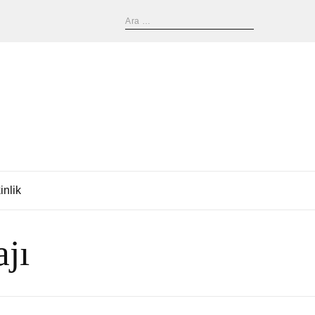
inlik
jı