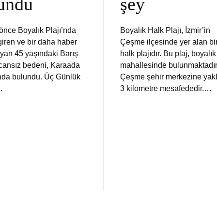
undu
şey
önce Boyalık Plajı’nda
Boyalık Halk Plajı, İzmir’in
giren ve bir daha haber
Çeşme ilçesinde yer alan bi
yan 45 yaşındaki Barış
halk plajıdır. Bu plaj, boyalık
 cansız bedeni, Karaada
mahallesinde bulunmaktadır
ında bulundu. Üç Günlük
Çeşme şehir merkezine yakl
…
3 kilometre mesafededir.…