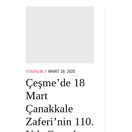
POSTED
MART 19, 2025
MART
ETKINLIK
ON
19,
Çeşme’de 18
2025
Mart
Çanakkale
Zaferi’nin 110.