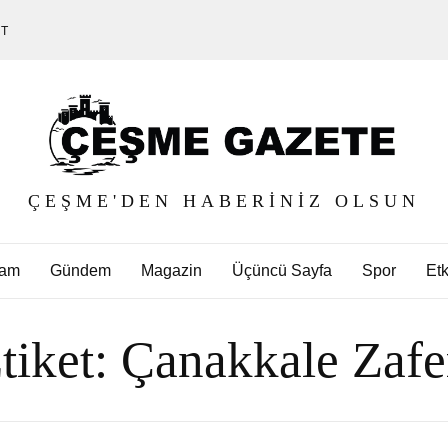
ET
ÇEŞME'DEN HABERINIZ OLSUN
am
Gündem
Magazin
Üçüncü Sayfa
Spor
Etk
tiket:
Çanakkale Zafe