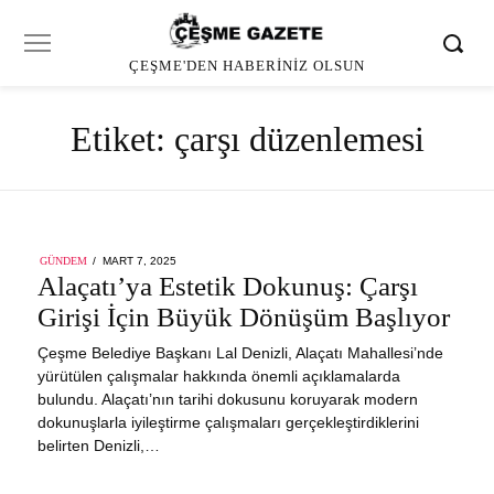
ÇEŞME'DEN HABERINIZ OLSUN
Etiket:
çarşı düzenlemesi
POSTED
GÜNDEM
MART 7, 2025
ON
Alaçatı’ya Estetik Dokunuş: Çarşı
Girişi İçin Büyük Dönüşüm Başlıyor
Çeşme Belediye Başkanı Lal Denizli, Alaçatı Mahallesi’nde
yürütülen çalışmalar hakkında önemli açıklamalarda
bulundu. Alaçatı’nın tarihi dokusunu koruyarak modern
dokunuşlarla iyileştirme çalışmaları gerçekleştirdiklerini
belirten Denizli,…