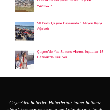
iddialarına net yanıt: Kiralamayı biz
yapmadık
50 Binlik Çeşme Bayramda 1 Milyon Kişiyi
Ağırladı
Çeşme’de Yaz Sezonu Alarmı: İnşaatlar 15
Haziran’da Duruyor
Çeşme'den haberler. Haberleriniz haber hattımız
editor@cesmegazete.com
a mail atabilirsiniz. Ya da