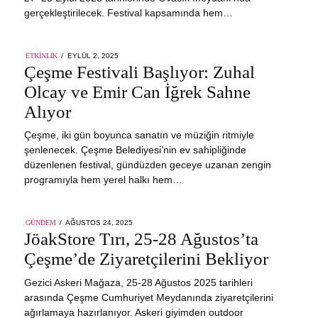
gerçekleştirilecek. Festival kapsamında hem…
POSTED
ETKINLIK
EYLÜL 2, 2025
EYLÜL
ON
Çeşme Festivali Başlıyor: Zuhal
2,
2025
Olcay ve Emir Can İğrek Sahne
Alıyor
Çeşme, iki gün boyunca sanatın ve müziğin ritmiyle
şenlenecek. Çeşme Belediyesi’nin ev sahipliğinde
düzenlenen festival, gündüzden geceye uzanan zengin
programıyla hem yerel halkı hem…
POSTED
GÜNDEM
AĞUSTOS 24, 2025
AĞUSTOS
ON
JöakStore Tırı, 25-28 Ağustos’ta
24,
2025
Çeşme’de Ziyaretçilerini Bekliyor
Gezici Askeri Mağaza, 25-28 Ağustos 2025 tarihleri
arasında Çeşme Cumhuriyet Meydanında ziyaretçilerini
ağırlamaya hazırlanıyor. Askeri giyimden outdoor