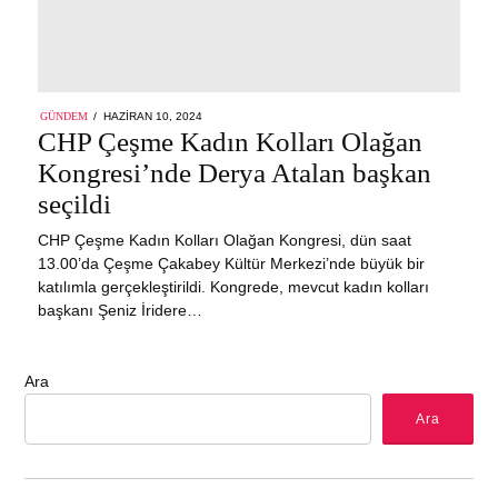
POSTED
GÜNDEM
HAZIRAN 10, 2024
ON
CHP Çeşme Kadın Kolları Olağan
Kongresi’nde Derya Atalan başkan
seçildi
CHP Çeşme Kadın Kolları Olağan Kongresi, dün saat
13.00’da Çeşme Çakabey Kültür Merkezi’nde büyük bir
katılımla gerçekleştirildi. Kongrede, mevcut kadın kolları
başkanı Şeniz İridere…
Ara
Ara