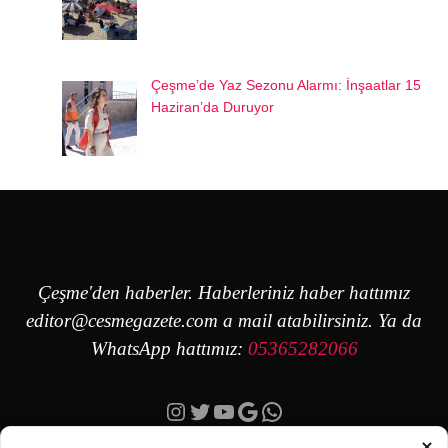
Çeşme’de Yaz Sezonu Alarmı: İnşaatlar 15
Haziran’da Duruyor
Çeşme'den haberler. Haberleriniz haber hattımız
editor@cesmegazete.com
a mail atabilirsiniz. Ya da
WhatsApp hattımız:
05365282066
Instagram
Twitter
YouTube
Google
https://wa.me/90