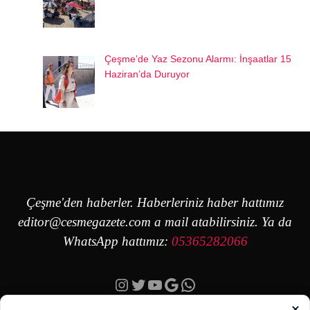
Çeşme’de Yaz Sezonu Alarmı: İnşaatlar 15
Haziran’da Duruyor
Çeşme'den haberler. Haberleriniz haber hattımız
editor@cesmegazete.com
a mail atabilirsiniz. Ya da
WhatsApp hattımız:
05365282066
Instagram
Twitter
YouTube
Google
https://wa.me/90