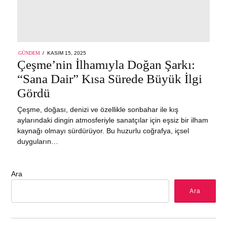
POSTED
GÜNDEM
KASIM 15, 2025
ON
Çeşme’nin İlhamıyla Doğan Şarkı:
“Sana Dair” Kısa Sürede Büyük İlgi
Gördü
Çeşme, doğası, denizi ve özellikle sonbahar ile kış
aylarındaki dingin atmosferiyle sanatçılar için eşsiz bir ilham
kaynağı olmayı sürdürüyor. Bu huzurlu coğrafya, içsel
duyguların…
Ara
Ara