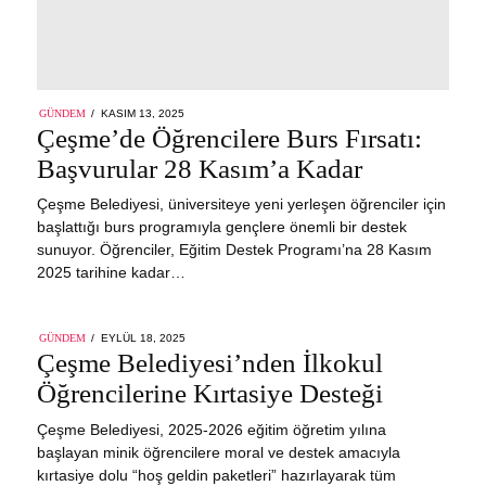
POSTED
GÜNDEM
KASIM 13, 2025
ON
Çeşme’de Öğrencilere Burs Fırsatı:
Başvurular 28 Kasım’a Kadar
Çeşme Belediyesi, üniversiteye yeni yerleşen öğrenciler için
başlattığı burs programıyla gençlere önemli bir destek
sunuyor. Öğrenciler, Eğitim Destek Programı’na 28 Kasım
2025 tarihine kadar…
POSTED
GÜNDEM
EYLÜL 18, 2025
ON
Çeşme Belediyesi’nden İlkokul
Öğrencilerine Kırtasiye Desteği
Çeşme Belediyesi, 2025-2026 eğitim öğretim yılına
başlayan minik öğrencilere moral ve destek amacıyla
kırtasiye dolu “hoş geldin paketleri” hazırlayarak tüm