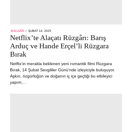
POSTED
MAGAZIN
ŞUBAT 14, 2025
ŞUBAT
ON
Netflix’te Alaçatı Rüzgârı: Barış
14,
2025
Arduç ve Hande Erçel’li Rüzgara
Bırak
Netflix’in merakla beklenen yeni romantik filmi Rüzgara
Bırak, 14 Şubat Sevgililer Günü’nde izleyiciyle buluşuyor.
Aşkın, özgürlüğün ve doğanın iç içe geçtiği bu etkileyici
yapım,…