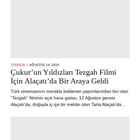
POSTED
ETKINLIK
AĞUSTOS 14, 2024
AĞUSTOS
ON
Çukur’un Yıldızları Tezgah Filmi
14,
2024
İçin Alaçatı’da Bir Araya Geldi
Türk sinemasının merakla beklenen yapımlarından biri olan
“Tezgah” filminin açık hava galası, 12 Ağustos gecesi
Alaçatı’da, doğayla iç içe bir mekân olan Tarla Alaçatı’da…