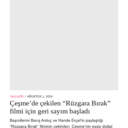
POSTED
MAGAZIN
AĞUSTOS 1, 2024
AĞUSTOS
ON
Çeşme’de çekilen “Rüzgara Bırak”
1,
2024
filmi için geri sayım başladı
Başrollerini Barış Arduç ve Hande Erçel’in paylaştığı
“Rüzgara Bırak” filminin çekimleri, Çeşme’nin eşsiz doğal