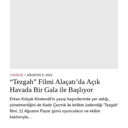
POSTED
ETKINLIK
AĞUSTOS 5, 2024
AĞUSTOS
ON
“Tezgah” Filmi Alaçatı’da Açık
5,
2024
Havada Bir Gala ile Başlıyor
Erkan Kolçak Köstendil’in yazıp başrollerinde yer aldığı,
yönetmenliğini de Kadir Çermik ile birlikte üstlendiği ‘Tezgah’
filmi, 11 Ağustos Pazar günü oyuncuların ve ekibin
katılımıyla…