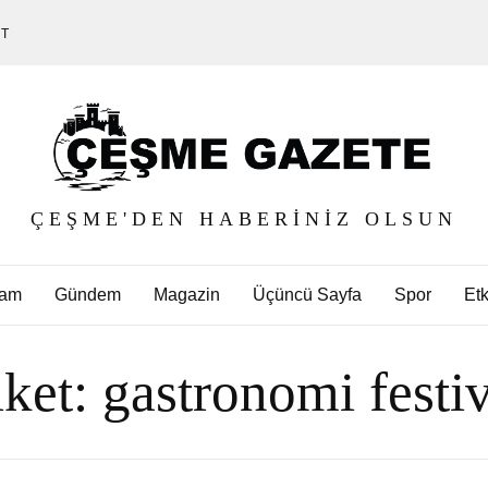
ET
ÇEŞME'DEN HABERINIZ OLSUN
am
Gündem
Magazin
Üçüncü Sayfa
Spor
Etk
iket:
gastronomi festiv