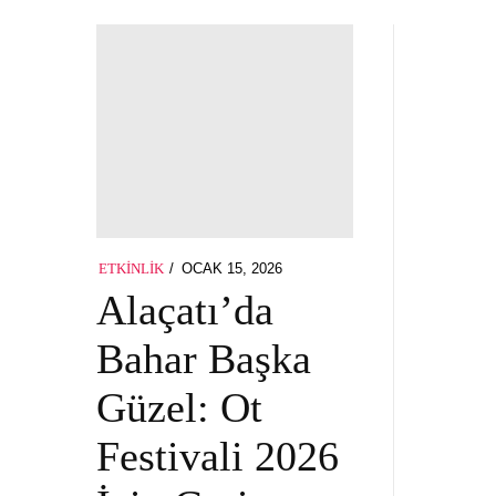
POSTED
OCAK 15, 2026
ETKINLIK
ON
Alaçatı’da
Bahar Başka
Güzel: Ot
Festivali 2026