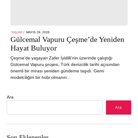
POSTED
YAŞAM
MAYIS 29, 2026
MAYIS
ON
Gülcemal Vapuru Çeşme’de Yeniden
29,
2026
Hayat Buluyor
Çeşme’de yaşayan Zafer İyidilli’nin üzerinde çalıştığı
Gülcemal Vapuru projesi, Türk denizcilik tarihi açısından
önemli bir mirası yeniden gündeme taşıdı. Gemi
modelciliğini bir hobi olmanın…
Ara
Ara
Son Eklenenler