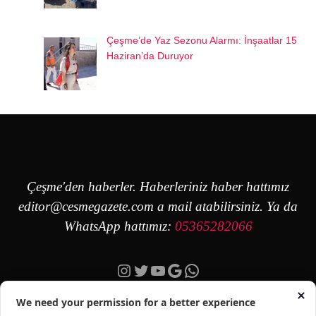
Çeşme’de Yaz Sezonu Alarmı: İnşaatlar 15
Haziran’da Duruyor
Çeşme'den haberler. Haberleriniz haber hattımız
editor@cesmegazete.com
a mail atabilirsiniz. Ya da
WhatsApp hattımız:
05365282066
Instagram
Twitter
YouTube
Google
https://wa.me/90