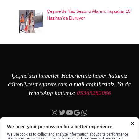
Çeşme’de Yaz Sezonu Alarmı: İnşaatlar 15
Haziran’da Duruyor
Çeşme'den haberler. Haberleriniz haber hattımız
editor@cesmegazete.com
a mail atabilirsiniz. Ya da
WhatsApp hattımız:
05365282066
Instagram
Twitter
YouTube
Google
https://wa.me/90