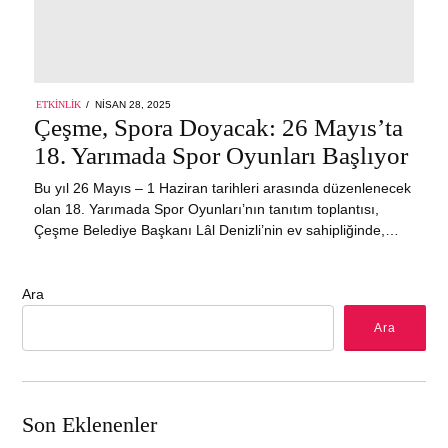
POSTED
ETKINLIK
NISAN 28, 2025
NISAN
ON
Çeşme, Spora Doyacak: 26 Mayıs’ta
28,
2025
18. Yarımada Spor Oyunları Başlıyor
Bu yıl 26 Mayıs – 1 Haziran tarihleri arasında düzenlenecek
olan 18. Yarımada Spor Oyunları’nın tanıtım toplantısı,
Çeşme Belediye Başkanı Lâl Denizli’nin ev sahipliğinde,…
Ara
Ara
Son Eklenenler