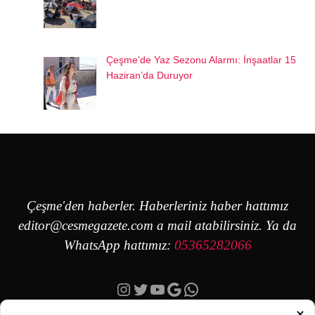
Çeşme’de Yaz Sezonu Alarmı: İnşaatlar 15
Haziran’da Duruyor
Çeşme'den haberler. Haberleriniz haber hattımız
editor@cesmegazete.com
a mail atabilirsiniz. Ya da
WhatsApp hattımız:
05365282066
Instagram
Twitter
YouTube
Google
https://wa.me/90