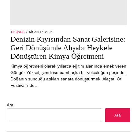
POSTED
ETKINLIK
NISAN 17, 2025
NISAN
ON
Denizin Kıyısından Sanat Galerisine:
17,
2025
Geri Dönüşümle Ahşabı Heykele
Dönüştüren Kimya Öğretmeni
Kimya öğretmeni olarak yıllarca eğitim alanında emek veren
Güngör Yüksel, şimdi ise bambaşka bir yolculuğun peşinde:
Doğanın sunduğu atıkları sanata dönüştürmek. Alaçatı Ot
Festivali’nde…
Ara
Ara