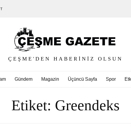
ET
ÇEŞME'DEN HABERINIZ OLSUN
am
Gündem
Magazin
Üçüncü Sayfa
Spor
Etk
Etiket:
Greendeks