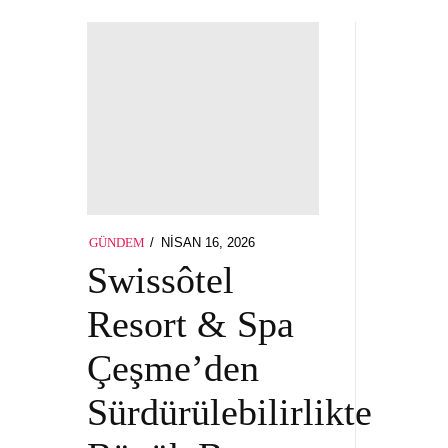
POSTED
NISAN 16, 2026
GÜNDEM
ON
Swissôtel
Resort & Spa
Çeşme’den
Sürdürülebilirlikte