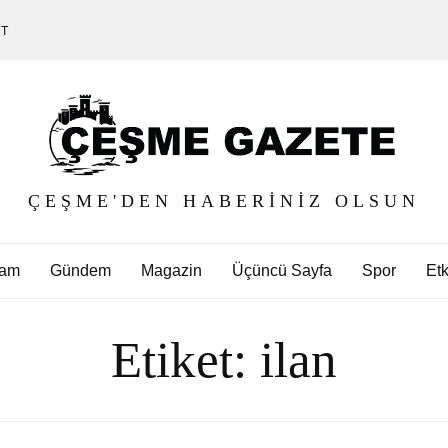
ET
ÇEŞME'DEN HABERINIZ OLSUN
am
Gündem
Magazin
Üçüncü Sayfa
Spor
Etk
Etiket:
ilan