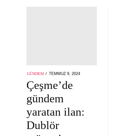
POSTED
TEMMUZ 9, 2024
TEMMUZ
GÜNDEM
ON
9,
Çeşme’de
2024
gündem
yaratan ilan:
Dublör