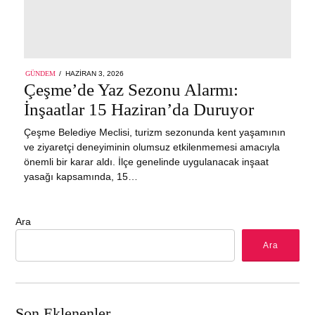
POSTED
GÜNDEM
HAZIRAN 3, 2026
ON
Çeşme’de Yaz Sezonu Alarmı:
İnşaatlar 15 Haziran’da Duruyor
Çeşme Belediye Meclisi, turizm sezonunda kent yaşamının
ve ziyaretçi deneyiminin olumsuz etkilenmemesi amacıyla
önemli bir karar aldı. İlçe genelinde uygulanacak inşaat
yasağı kapsamında, 15…
Ara
Ara
Son Eklenenler