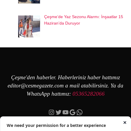
Çeşme’de Yaz Sezonu Alarmı: İnşaatlar 15
Haziran’da Duruyor
Çeşme'den haberler. Haberleriniz haber hattımız
editor@cesmegazete.com
a mail atabilirsiniz. Ya da
WhatsApp hattımız:
05365282066
Instagram
Twitter
YouTube
Google
https://wa.me/90