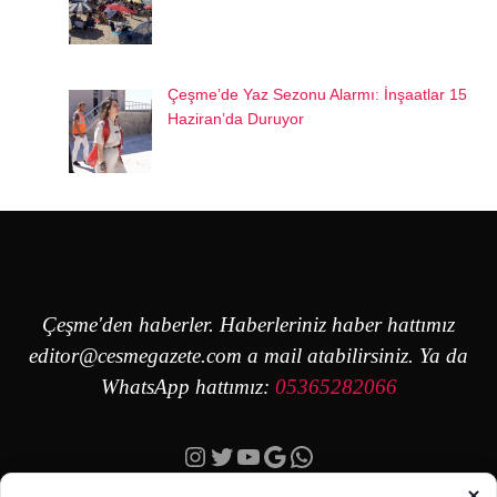
Çeşme’de Yaz Sezonu Alarmı: İnşaatlar 15
Haziran’da Duruyor
Çeşme'den haberler. Haberleriniz haber hattımız
editor@cesmegazete.com
a mail atabilirsiniz. Ya da
WhatsApp hattımız:
05365282066
Instagram
Twitter
YouTube
Google
https://wa.me/90