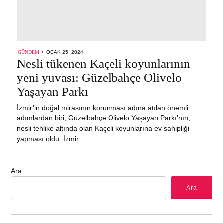
POSTED
GÜNDEM
OCAK 25, 2024
ŞUBAT
ON
Nesli tükenen Kaçeli koyunlarının
10,
2024
yeni yuvası: Güzelbahçe Olivelo
Yaşayan Parkı
İzmir’in doğal mirasının korunması adına atılan önemli
adımlardan biri, Güzelbahçe Olivelo Yaşayan Parkı’nın,
nesli tehlike altında olan Kaçeli koyunlarına ev sahipliği
yapması oldu. İzmir…
Ara
Ara