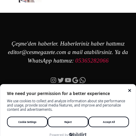
Çeşme'den haberler. Haberleriniz haber hattımız
editor@cesmegazete.com
a mail atabilirsiniz. Ya da
WhatsApp hattımız:
05365282066
Instagram
Twitter
YouTube
Google
https://wa.me/90
ÇEŞME GAZETE - TÜM HAKKI SAKLIDIR -
KÜNYE