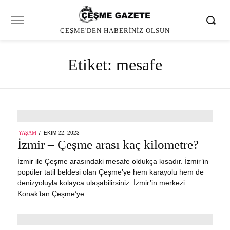
ÇEŞME'DEN HABERINIZ OLSUN
Etiket:
mesafe
POSTED
YAŞAM
EKIM 22, 2023
ON
İzmir – Çeşme arası kaç kilometre?
İzmir ile Çeşme arasındaki mesafe oldukça kısadır. İzmir’in
popüler tatil beldesi olan Çeşme’ye hem karayolu hem de
denizyoluyla kolayca ulaşabilirsiniz. İzmir’in merkezi
Konak’tan Çeşme’ye…