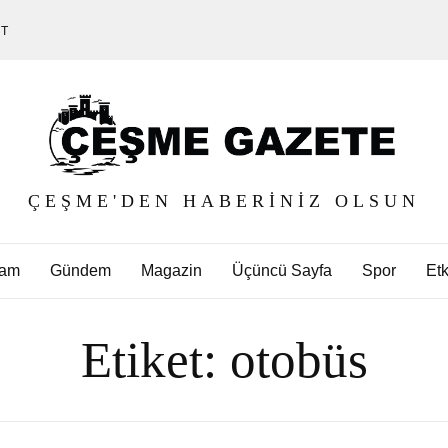
ET
ÇEŞME'DEN HABERINIZ OLSUN
am
Gündem
Magazin
Üçüncü Sayfa
Spor
Etk
Etiket:
otobüs