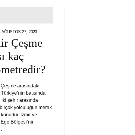
POSTED
AĞUSTOS 27, 2023
ON
ir Çeşme
sı kaç
ometredir?
le Çeşme arasındaki
 Türkiye’nin batısında
iki şehir arasında
 birçok yolculuğun merak
ir konudur. İzmir ve
Ege Bölgesi’nin
r…