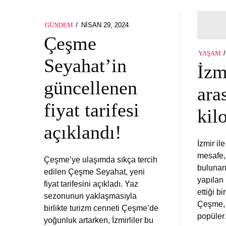
POSTED
NISAN 29, 2024
GÜNDEM
ON
Çeşme
YAŞAM
Seyahat’in
İzm
güncellenen
ara
fiyat tarifesi
kil
açıklandı!
İzmir i
mesafe,
Çeşme’ye ulaşımda sıkça tercih
bulunan 
edilen Çeşme Seyahat, yeni
yapılan
fiyat tarifesini açıkladı. Yaz
ettiği b
sezonunun yaklaşmasıyla
Çeşme, 
birlikte turizm cenneti Çeşme’de
popüle
yoğunluk artarken, İzmirliler bu