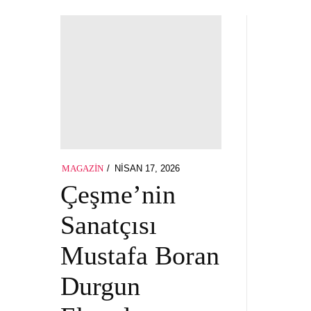
POSTED
NISAN 17, 2026
MAGAZIN
ON
Çeşme’nin
Sanatçısı
Mustafa Boran
Durgun