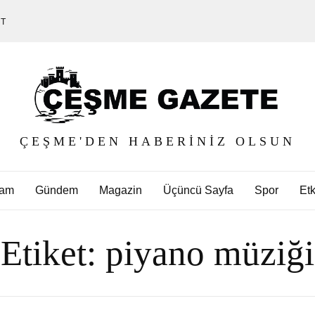
ET
ÇEŞME'DEN HABERINIZ OLSUN
am
Gündem
Magazin
Üçüncü Sayfa
Spor
Etk
Etiket:
piyano müziği