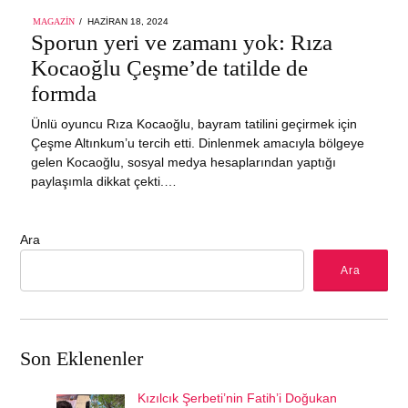
POSTED
MAGAZIN
HAZIRAN 18, 2024
ON
Sporun yeri ve zamanı yok: Rıza
Kocaoğlu Çeşme’de tatilde de
formda
Ünlü oyuncu Rıza Kocaoğlu, bayram tatilini geçirmek için
Çeşme Altınkum’u tercih etti. Dinlenmek amacıyla bölgeye
gelen Kocaoğlu, sosyal medya hesaplarından yaptığı
paylaşımla dikkat çekti.…
Ara
Ara
Son Eklenenler
Kızılcık Şerbeti’nin Fatih’i Doğukan