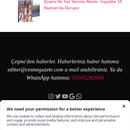
Çeşme’de Yaz Sezonu Alarmı: İnşaatlar 15
Haziran’da Duruyor
Çeşme'den haberler. Haberleriniz haber hattımız
editor@cesmegazete.com
a mail atabilirsiniz. Ya da
WhatsApp hattımız:
05365282066
Instagram
Twitter
YouTube
Google
https://wa.me/90