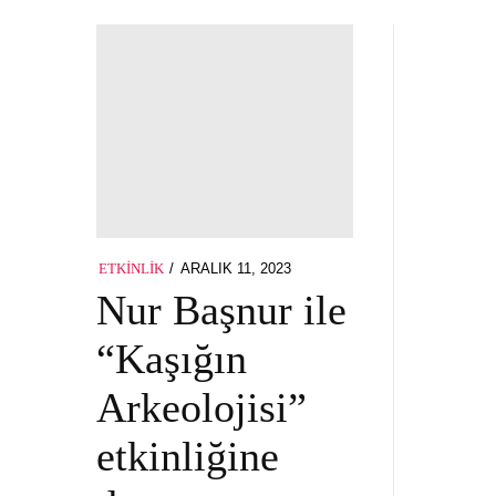
POSTED
ARALIK 11, 2023
ETKINLIK
ON
Nur Başnur ile
“Kaşığın
Arkeolojisi”
etkinliğine