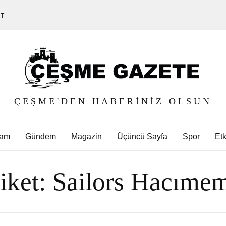
ET
ÇEŞME'DEN HABERINIZ OLSUN
am
Gündem
Magazin
Üçüncü Sayfa
Spor
Etk
iket:
Sailors Hacımem