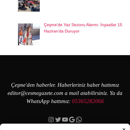
Çeşme’de Yaz Sezonu Alarmı: İnşaatlar 15
Haziran’da Duruyor
Çeşme'den haberler. Haberleriniz haber hattımız
editor@cesmegazete.com
a mail atabilirsiniz. Ya da
WhatsApp hattımız:
05365282066
Instagram
Twitter
YouTube
Google
https://wa.me/90