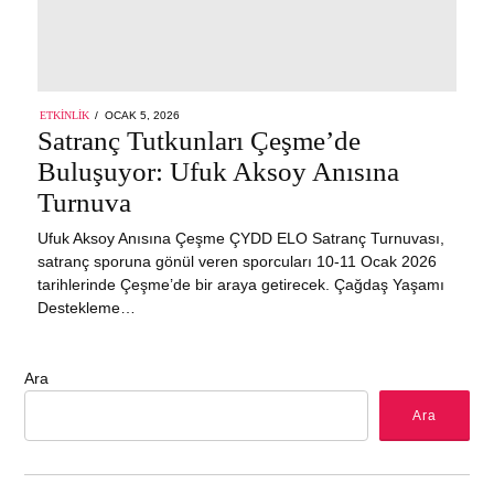
POSTED
ETKINLIK
OCAK 5, 2026
ON
Satranç Tutkunları Çeşme’de
Buluşuyor: Ufuk Aksoy Anısına
Turnuva
Ufuk Aksoy Anısına Çeşme ÇYDD ELO Satranç Turnuvası,
satranç sporuna gönül veren sporcuları 10-11 Ocak 2026
tarihlerinde Çeşme’de bir araya getirecek. Çağdaş Yaşamı
Destekleme…
Ara
Ara