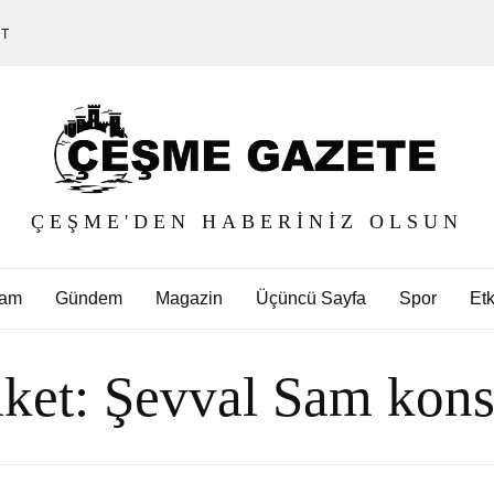
ET
ÇEŞME'DEN HABERINIZ OLSUN
am
Gündem
Magazin
Üçüncü Sayfa
Spor
Etk
iket:
Şevval Sam kons