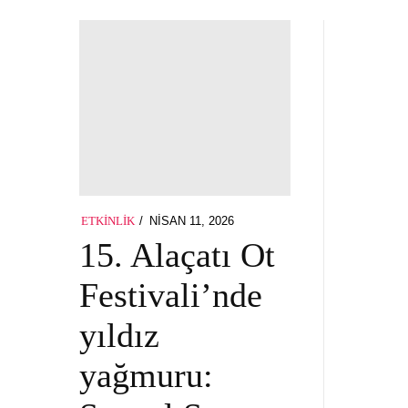
POSTED
NISAN 11, 2026
ETKINLIK
ON
15. Alaçatı Ot
Festivali’nde
yıldız
yağmuru: