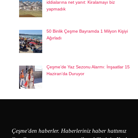
iddialarına net yanıt: Kiralamayı biz
yapmadık
50 Binlik Çeşme Bayramda 1 Milyon Kişiyi
Ağırladı
Çeşme’de Yaz Sezonu Alarmı: İnşaatlar 15
Haziran’da Duruyor
Çeşme'den haberler. Haberleriniz haber hattımız