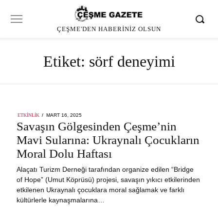
ÇEŞME'DEN HABERINIZ OLSUN
Etiket:
sörf deneyimi
POSTED
ETKINLIK
MART 16, 2025
MART
ON
Savaşın Gölgesinden Çeşme’nin
16,
2025
Mavi Sularına: Ukraynalı Çocukların
Moral Dolu Haftası
Alaçatı Turizm Derneği tarafından organize edilen “Bridge
of Hope” (Umut Köprüsü) projesi, savaşın yıkıcı etkilerinden
etkilenen Ukraynalı çocuklara moral sağlamak ve farklı
kültürlerle kaynaşmalarına…