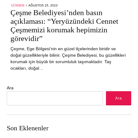
POSTED
GÜNDEM
AĞUSTOS 25, 2023
AĞUSTOS
ON
Çeşme Belediyesi’nden basın
25,
2023
açıklaması: “Yeryüzündeki Cennet
Çeşmemizi korumak hepimizin
görevidir”
Çeşme, Ege Bölgesi’nin en güzel ilçelerinden biridir ve
doğal güzellikleriyle bilinir. Çeşme Belediyesi, bu güzellikleri
korumak için büyük bir sorumluluk taşımaktadır. Taş
ocakları, doğal…
Ara
Ara
Son Eklenenler