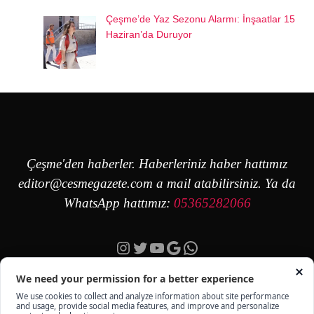
Çeşme’de Yaz Sezonu Alarmı: İnşaatlar 15
Haziran’da Duruyor
Çeşme'den haberler. Haberleriniz haber hattımız
editor@cesmegazete.com
a mail atabilirsiniz. Ya da
WhatsApp hattımız:
05365282066
Instagram
Twitter
YouTube
Google
https://wa.me/90