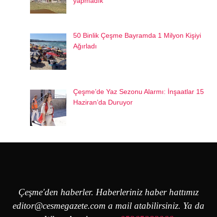
yapmadık
50 Binlik Çeşme Bayramda 1 Milyon Kişiyi
Ağırladı
Çeşme’de Yaz Sezonu Alarmı: İnşaatlar 15
Haziran’da Duruyor
Çeşme'den haberler. Haberleriniz haber hattımız
editor@cesmegazete.com
a mail atabilirsiniz. Ya da