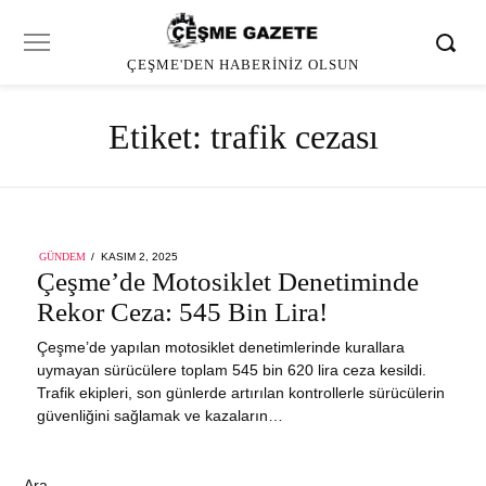
ÇEŞME'DEN HABERINIZ OLSUN
Etiket:
trafik cezası
POSTED
GÜNDEM
KASIM 2, 2025
ON
Çeşme’de Motosiklet Denetiminde
Rekor Ceza: 545 Bin Lira!
Çeşme’de yapılan motosiklet denetimlerinde kurallara
uymayan sürücülere toplam 545 bin 620 lira ceza kesildi.
Trafik ekipleri, son günlerde artırılan kontrollerle sürücülerin
güvenliğini sağlamak ve kazaların…
Ara