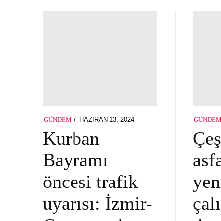
POSTED
HAZIRAN 13, 2024
GÜNDEM
GÜNDE
ON
Kurban
Çe
Bayramı
asfa
öncesi trafik
yen
uyarısı: İzmir-
çal