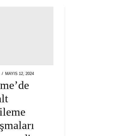
POSTED
MAYIS 12, 2024
M
ON
şme’de
lt
ileme
ışmaları