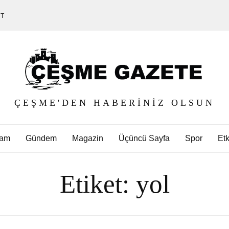
ET
ÇEŞME'DEN HABERINIZ OLSUN
am
Gündem
Magazin
Üçüncü Sayfa
Spor
Etk
Etiket:
yol