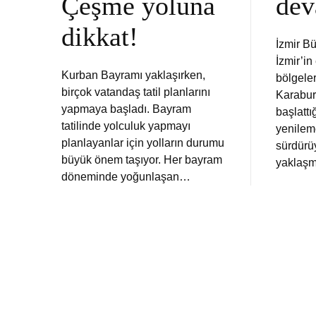
Çeşme yoluna
dev
dikkat!
İzmir B
İzmir’in
Kurban Bayramı yaklaşırken,
bölgele
birçok vatandaş tatil planlarını
Karaburu
yapmaya başladı. Bayram
başlattı
tatilinde yolculuk yapmayı
yenilem
planlayanlar için yolların durumu
sürdürüy
büyük önem taşıyor. Her bayram
yaklaşm
döneminde yoğunlaşan…