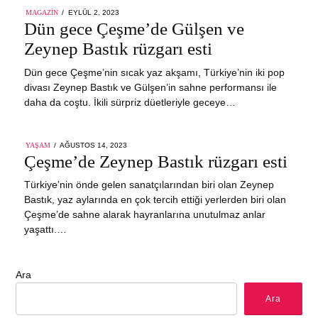
POSTED
MAGAZIN
EYLÜL 2, 2023
EYLÜL
ON
Dün gece Çeşme’de Gülşen ve
2,
2023
Zeynep Bastık rüzgarı esti
Dün gece Çeşme’nin sıcak yaz akşamı, Türkiye’nin iki pop
divası Zeynep Bastık ve Gülşen’in sahne performansı ile
daha da coştu. İkili sürpriz düetleriyle geceye…
POSTED
YAŞAM
AĞUSTOS 14, 2023
ON
Çeşme’de Zeynep Bastık rüzgarı esti
Türkiye’nin önde gelen sanatçılarından biri olan Zeynep
Bastık, yaz aylarında en çok tercih ettiği yerlerden biri olan
Çeşme’de sahne alarak hayranlarına unutulmaz anlar
yaşattı.…
Ara
Ara