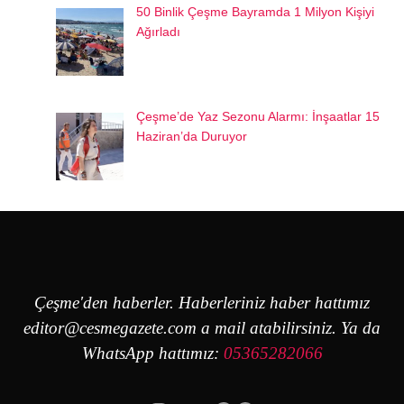
50 Binlik Çeşme Bayramda 1 Milyon Kişiyi
Ağırladı
Çeşme’de Yaz Sezonu Alarmı: İnşaatlar 15
Haziran’da Duruyor
Çeşme'den haberler. Haberleriniz haber hattımız
editor@cesmegazete.com
a mail atabilirsiniz. Ya da
WhatsApp hattımız:
05365282066