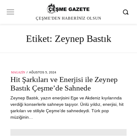
ÇEŞME'DEN HABERINIZ OLSUN
Etiket:
Zeynep Bastık
POSTED
MAGAZIN
AĞUSTOS 5, 2024
AĞUSTOS
ON
Hit Şarkıları ve Enerjisi ile Zeynep
5,
2024
Bastık Çeşme’de Sahnede
Zeynep Bastık, yazın enerjisini Ege ve Akdeniz kıyılarında
verdiği konserlerle sahneye taşıyor. Ünlü yıldız, enerjisi, hit
şarkıları ve stiliyle Çeşme’de sahnedeydi. Türk pop
müziğinin…