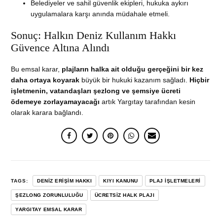
Belediyeler ve sahil güvenlik ekipleri, hukuka aykırı
uygulamalara karşı anında müdahale etmeli.
Sonuç: Halkın Deniz Kullanım Hakkı
Güvence Altına Alındı
Bu emsal karar,
plajların halka ait olduğu gerçeğini bir kez
daha ortaya koyarak
büyük bir hukuki kazanım sağladı.
Hiçbir
işletmenin, vatandaşları şezlong ve şemsiye ücreti
ödemeye zorlayamayacağı
artık Yargıtay tarafından kesin
olarak karara bağlandı.
TAGS:
DENIZ ERIŞIM HAKKI
KIYI KANUNU
PLAJ IŞLETMELERI
ŞEZLONG ZORUNLULUĞU
ÜCRETSIZ HALK PLAJI
YARGITAY EMSAL KARAR