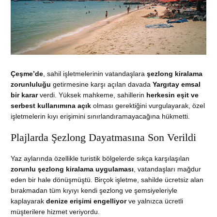
Çeşme’de
, sahil işletmelerinin vatandaşlara
şezlong kiralama
zorunluluğu
getirmesine karşı açılan davada
Yargıtay emsal
bir karar
verdi. Yüksek mahkeme, sahillerin
herkesin eşit ve
serbest kullanımına açık
olması gerektiğini vurgulayarak, özel
işletmelerin kıyı erişimini sınırlandıramayacağına hükmetti.
Plajlarda Şezlong Dayatmasına Son Verildi
Yaz aylarında özellikle turistik bölgelerde sıkça karşılaşılan
zorunlu şezlong kiralama uygulaması
, vatandaşları mağdur
eden bir hale dönüşmüştü. Birçok işletme, sahilde ücretsiz alan
bırakmadan tüm kıyıyı kendi şezlong ve şemsiyeleriyle
kaplayarak
denize erişimi engelliyor
ve yalnızca ücretli
müşterilere hizmet veriyordu.