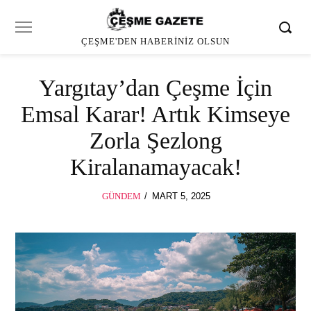
ÇEŞME'DEN HABERINIZ OLSUN
Yargıtay’dan Çeşme İçin
Emsal Karar! Artık Kimseye
Zorla Şezlong
Kiralanamayacak!
POSTED
GÜNDEM
MART 5, 2025
ON