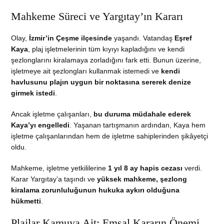
Mahkeme Süreci ve Yargıtay’ın Kararı
Olay,
İzmir’in Çeşme ilçesinde
yaşandı. Vatandaş
Eşref
Kaya
, plaj işletmelerinin tüm kıyıyı kapladığını ve kendi
şezlonglarını kiralamaya zorladığını fark etti. Bunun üzerine,
işletmeye ait şezlongları kullanmak istemedi ve
kendi
havlusunu plajın uygun bir noktasına sererek denize
girmek istedi
.
Ancak işletme çalışanları,
bu duruma müdahale ederek
Kaya’yı engelledi
. Yaşanan tartışmanın ardından, Kaya hem
işletme çalışanlarından hem de işletme sahiplerinden şikâyetçi
oldu.
Mahkeme, işletme yetkililerine
1 yıl 8 ay hapis cezası
verdi.
Karar Yargıtay’a taşındı ve
yüksek mahkeme, şezlong
kiralama zorunluluğunun hukuka aykırı olduğuna
hükmetti
.
Plajlar Kamuya Ait: Emsal Kararın Önemi