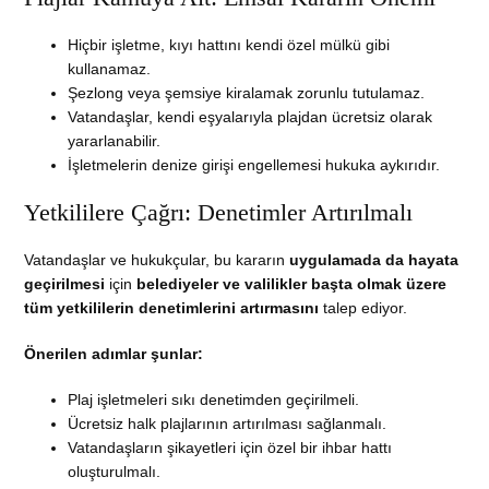
Hiçbir işletme, kıyı hattını kendi özel mülkü gibi
kullanamaz.
Şezlong veya şemsiye kiralamak zorunlu tutulamaz.
Vatandaşlar, kendi eşyalarıyla plajdan ücretsiz olarak
yararlanabilir.
İşletmelerin denize girişi engellemesi hukuka aykırıdır.
Yetkililere Çağrı: Denetimler Artırılmalı
Vatandaşlar ve hukukçular, bu kararın
uygulamada da hayata
geçirilmesi
için
belediyeler ve valilikler başta olmak üzere
tüm yetkililerin denetimlerini artırmasını
talep ediyor.
Önerilen adımlar şunlar:
Plaj işletmeleri sıkı denetimden geçirilmeli.
Ücretsiz halk plajlarının artırılması sağlanmalı.
Vatandaşların şikayetleri için özel bir ihbar hattı
oluşturulmalı.