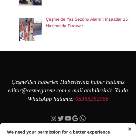
Çeşme’de Yaz Sezonu Alarmı: İnşaatlar 15
Haziran’da Duruyor
Çeşme'den haberler. Haberleriniz haber hattımız
editor@cesmegazete.com
a mail atabilirsiniz. Ya da
WhatsApp hattımız:
05365282066
Instagram
Twitter
YouTube
Google
https://wa.me/90