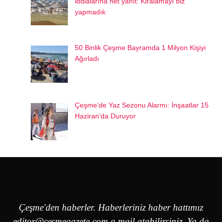
iddialarına net yanıt: Kiralamayı biz
yapmadık
50 Binlik Çeşme Bayramda 1 Milyon Kişiyi
Ağırladı
Çeşme’de Yaz Sezonu Alarmı: İnşaatlar 15
Haziran’da Duruyor
Çeşme'den haberler. Haberleriniz haber hattımız
editor@cesmegazete.com
a mail atabilirsiniz. Ya da