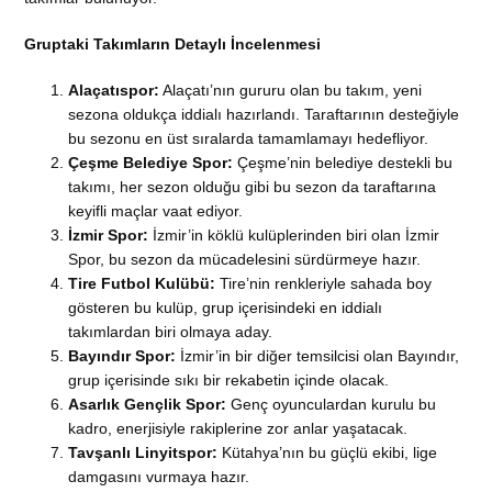
Gruptaki Takımların Detaylı İncelenmesi
Alaçatıspor:
Alaçatı’nın gururu olan bu takım, yeni
sezona oldukça iddialı hazırlandı. Taraftarının desteğiyle
bu sezonu en üst sıralarda tamamlamayı hedefliyor.
Çeşme Belediye Spor:
Çeşme’nin belediye destekli bu
takımı, her sezon olduğu gibi bu sezon da taraftarına
keyifli maçlar vaat ediyor.
İzmir Spor:
İzmir’in köklü kulüplerinden biri olan İzmir
Spor, bu sezon da mücadelesini sürdürmeye hazır.
Tire Futbol Kulübü:
Tire’nin renkleriyle sahada boy
gösteren bu kulüp, grup içerisindeki en iddialı
takımlardan biri olmaya aday.
Bayındır Spor:
İzmir’in bir diğer temsilcisi olan Bayındır,
grup içerisinde sıkı bir rekabetin içinde olacak.
Asarlık Gençlik Spor:
Genç oyunculardan kurulu bu
kadro, enerjisiyle rakiplerine zor anlar yaşatacak.
Tavşanlı Linyitspor:
Kütahya’nın bu güçlü ekibi, lige
damgasını vurmaya hazır.