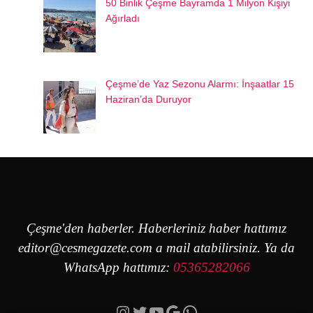
50 Binlik Çeşme Bayramda 1 Milyon Kişiyi
Ağırladı
Çeşme’de Yaz Sezonu Alarmı: İnşaatlar 15
Haziran’da Duruyor
Çeşme'den haberler. Haberleriniz haber hattımız
editor@cesmegazete.com
a mail atabilirsiniz. Ya da
WhatsApp hattımız:
05365282066
Instagram
Twitter
YouTube
Google
https://wa.me/90