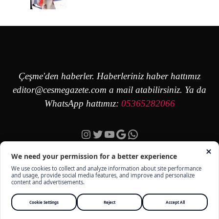
Çeşme'den haberler. Haberleriniz haber hattımız
editor@cesmegazete.com
a mail atabilirsiniz. Ya da
WhatsApp hattımız:
05365282066
Instagram
Twitter
YouTube
Google
https://wa.me/90
ÇEŞME GAZETE - TÜM HAKKI SAKLIDIR -
KÜNYE