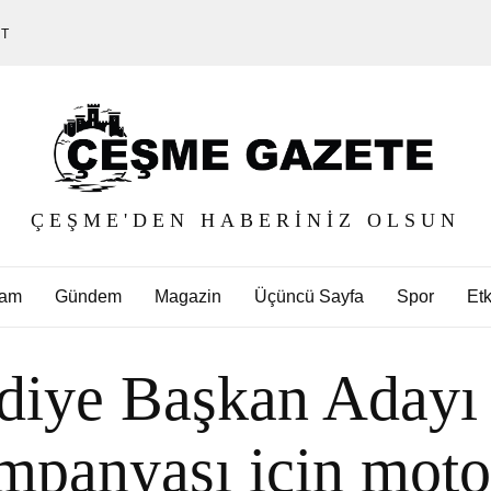
ET
ÇEŞME'DEN HABERINIZ OLSUN
am
Gündem
Magazin
Üçüncü Sayfa
Spor
Etk
diye Başkan Adayı
mpanyası için motor