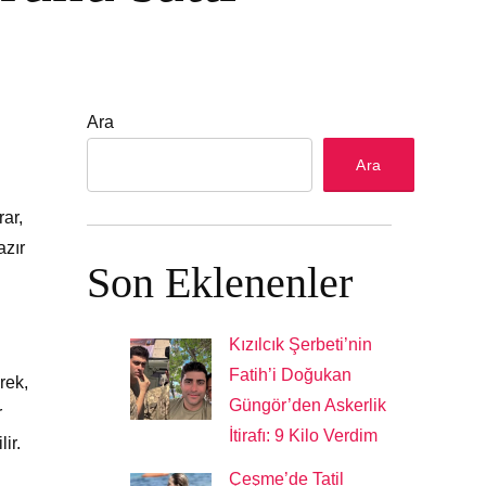
Ara
Ara
rar,
azır
Son Eklenenler
Kızılcık Şerbeti’nin
Fatih’i Doğukan
rek,
Güngör’den Askerlik
r
İtirafı: 9 Kilo Verdim
ir.
Çeşme’de Tatil