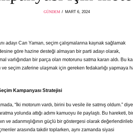
POSTED
GÜNDEM
MART 6, 2024
ON
anı adayı Can Yaman, seçim çalışmalarına kaynak sağlamak
adesine göre hazine desteği almayan bir parti adayı olarak,
 mal varlığından bir parça olan motorunu satma kararı aldı. Bu ka
 ve seçim zaferine ulaşmak için gereken fedakarlığı yapmaya h
Seçim Kampanyası Stratejisi
da, “İki motorum vardı, birini bu vesile ile satmış oldum.” diye
tma yolunda attığı adımı kamuoyu ile paylaştı. Bu hareketi, bi
n ve adanmışlığının güçlü bir göstergesi olarak değerlendirilebil
seçmenler arasında takdir toplarken, aynı zamanda siyasi