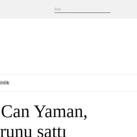
inlik
 Can Yaman,
unu sattı