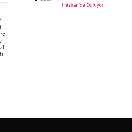
Haziran’da Duruyor
n
i
re
e
zli
dı