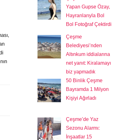
Yapan Gupse Özay,
Hayranlarıyla Bol
Bol Fotoğraf Çektirdi
ası,
Çeşme
lan
Belediyesi’nden
di
Altınkum iddialarına
ının
net yanıt: Kiralamayı
biz yapmadık
50 Binlik Çeşme
Bayramda 1 Milyon
Kişiyi Ağırladı
Çeşme’de Yaz
Sezonu Alarmı:
İnşaatlar 15